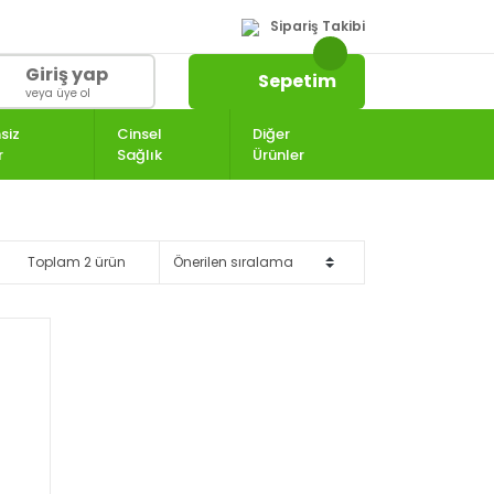
Sipariş Takibi
Giriş yap
Sepetim
veya üye ol
siz
Cinsel
Diğer
r
Sağlık
Ürünler
Toplam 2 ürün