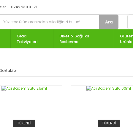
leri
0242 230 31 71
Ara
Gıda
Diyet & Sağlıklı
Gluten
Takviyeleri
Beslenme
Ürünle
Stoktakiler
TÜKENDİ
TÜKENDİ