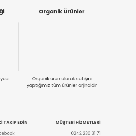
ği
Organik Ürünler
layca
Organik ürün olarak satışını
yaptığımız tüm ürünler orjinaldir
Zİ TAKİP EDİN
MÜŞTERİ HİZMETLERİ
cebook
0242 230 31 71