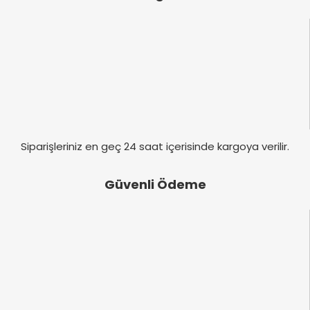
Ürün bilgilerinde hatalar bulunuyor.
Ürün fiyatı diğer sitelerden daha pahalı.
Bu ürüne benzer farklı alternatifler olmalı.
Gönder
Siparişleriniz en geç 24 saat içerisinde kargoya verilir.
Güvenli Ödeme