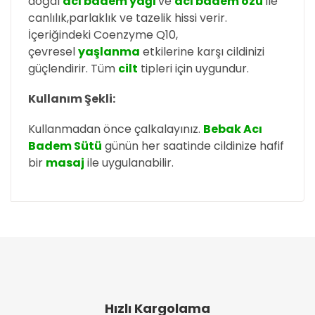
doğal
acı badem yağı
ve
acı badem özü
ile
canlılık,parlaklık ve tazelik hissi verir.
İçeriğindeki Coenzyme Q10,
çevresel
yaşlanma
etkilerine karşı cildinizi
güçlendirir. Tüm
cilt
tipleri için uygundur.
Kullanım Şekli:
Kullanmadan önce çalkalayınız.
Bebak Acı
Badem Sütü
günün her saatinde cildinize hafif
bir
masaj
ile uygulanabilir.
Bu ürünün fiyat bilgisi, resim, ürün açıklamalarında
ve diğer konularda yetersiz gördüğünüz noktaları
Bu ürüne ilk yorumu siz yapın!
öneri formunu kullanarak tarafımıza iletebilirsiniz.
Görüş ve önerileriniz için teşekkür ederiz.
Yorum Yaz
Ürün resmi kalitesiz, bozuk veya görüntülenemiyor.
Ürün açıklamasında eksik bilgiler bulunuyor.
Hızlı Kargolama