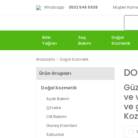
Whatsapp
0532 546 5938
Müşteri Hizmet
Bitki
Saç
Doğal
Yağları
Bakım
Kozmetik
Anasayfa
Doğal Kozmetik
DO
Ürün Grupları
Güz
Doğal Kozmetik
ve 
Ayak Bakım
ve 
Çil Leke
Koz
Cilt Bakımı
Güneş Kremleri
Sabunlar