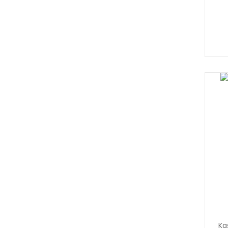
Panlife (1)
Sensitive (1)
Themra (1)
Ka