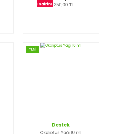
İndirim
350,00 TL
YENİ
Destek
Okaliptus Yağı 10 ml