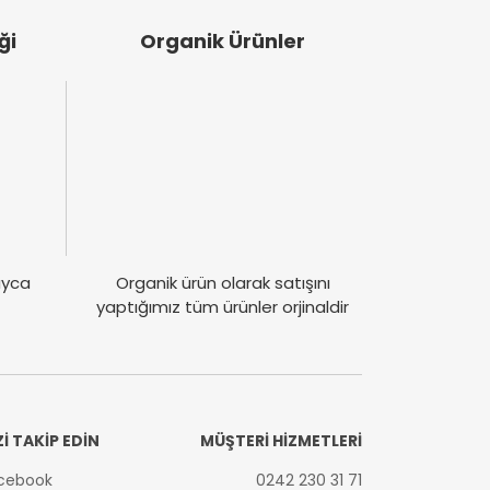
ği
Organik Ürünler
layca
Organik ürün olarak satışını
yaptığımız tüm ürünler orjinaldir
Zİ TAKİP EDİN
MÜŞTERİ HİZMETLERİ
cebook
0242 230 31 71