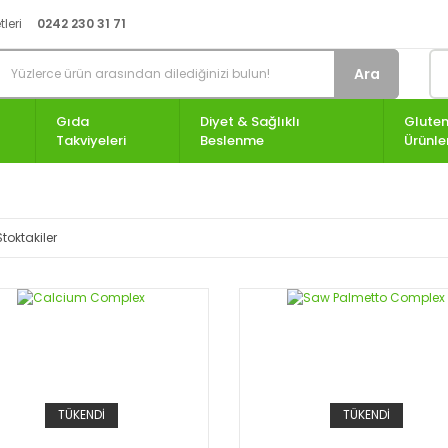
leri
0242 230 31 71
Ara
Gıda
Diyet & Sağlıklı
Gluten
Takviyeleri
Beslenme
Ürünle
Stoktakiler
TÜKENDİ
TÜKENDİ