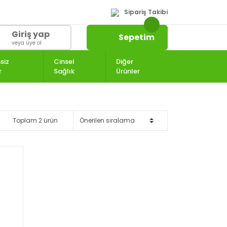
Sipariş Takibi
Giriş yap
Sepetim
veya üye ol
siz
Cinsel
Diğer
r
Sağlık
Ürünler
Toplam 2 ürün