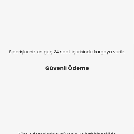
Bu ürüne benzer farklı alternatifler olmalı.
Gönder
Siparişleriniz en geç 24 saat içerisinde kargoya verilir.
Güvenli Ödeme