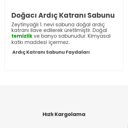
Doğacı Ardıç Katranı Sabunu
Zeytinyağlı 1. nevi sabuna doğal ardıç
katranı ilave edilerek üretilmiştir. Doğal
temizlik
ve banyo sabunudur. Kimyasal
katkı maddesi içermez.
.
Ardıç Katranı Sabunu Faydaları
Bu ürünün fiyat bilgisi, resim, ürün açıklamalarında
ve diğer konularda yetersiz gördüğünüz noktaları
Bu ürüne ilk yorumu siz yapın!
öneri formunu kullanarak tarafımıza iletebilirsiniz.
Görüş ve önerileriniz için teşekkür ederiz.
Yorum Yaz
Ürün resmi kalitesiz, bozuk veya görüntülenemiyor.
Ürün açıklamasında eksik bilgiler bulunuyor.
Hızlı Kargolama
Ürün bilgilerinde hatalar bulunuyor.
Ürün fiyatı diğer sitelerden daha pahalı.