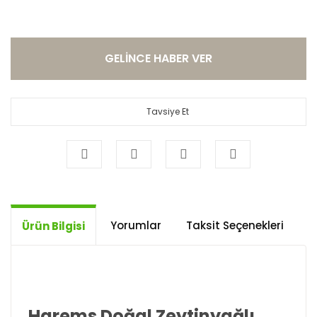
GELİNCE HABER VER
Tavsiye Et
Yorumlar
Taksit Seçenekleri
Ö
Ürün Bilgisi
Harems Doğal Zeytinyağlı