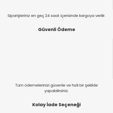
Zeytinyağının saçta etkisi gerçekten
farkediliyor.Bunu da denemek isterim
Gönder
Siparişleriniz en geç 24 saat içerisinde kargoya verilir.
Elif Yıldız | 22/11/2013
Güvenli Ödeme
Yorum Yaz
Tüm ödemelerinizi güvenle ve hızlı bir şekilde
yapabilirsiniz.
Kolay İade Seçeneği