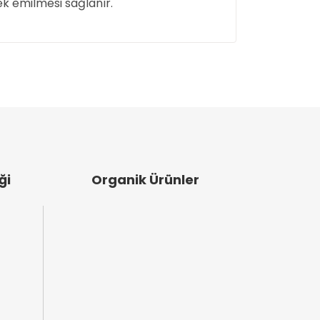
rek emilmesi sağlanır.
ullanarak tarafımıza iletebilirsiniz.
ği
Organik Ürünler