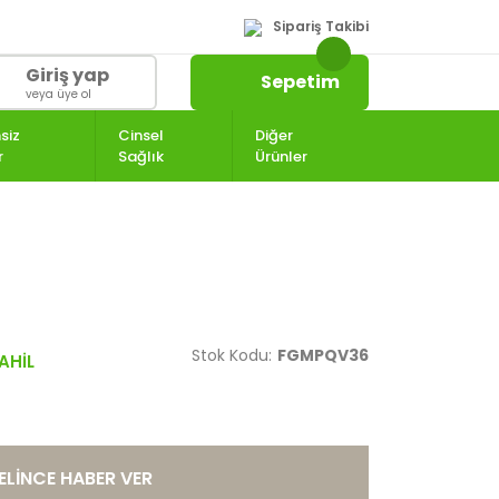
Sipariş Takibi
Giriş yap
Sepetim
veya üye ol
siz
Cinsel
Diğer
r
Sağlık
Ürünler
Stok Kodu:
FGMPQV36
ELİNCE HABER VER