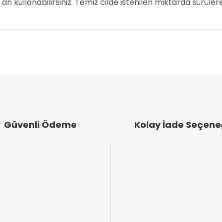
 an kullanabilirsiniz. Temiz cilde istenilen miktarda sürüle
arında ve diğer konularda yetersiz gördüğünüz noktaları öneri formunu k
Bu ürüne ilk yorumu siz yapın!
emiyor.
Yorum Yaz
.
Güvenli Ödeme
Kolay İade Seçene
Gönder