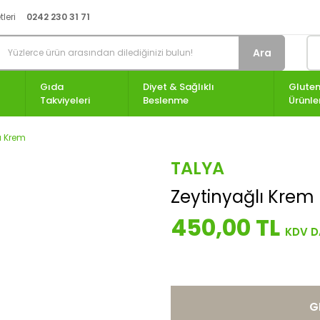
leri
0242 230 31 71
Ara
Gıda
Diyet & Sağlıklı
Gluten
Takviyeleri
Beslenme
Ürünle
ı Krem
TALYA
Zeytinyağlı Krem
450,00 TL
G