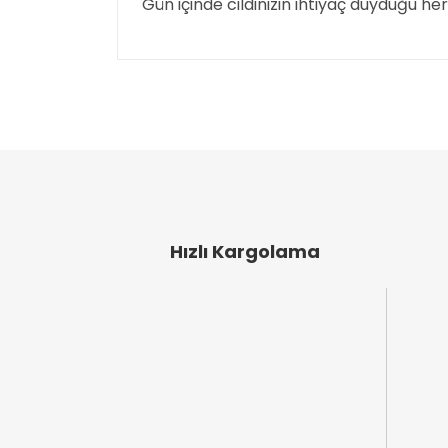
Gün içinde cildinizin ihtiyaç duyduğu her
Bu ürünün fiyat bilgisi, resim, ürün açıklamal
Görüş ve önerileriniz için teşekkür ederiz.
Ürün resmi kalitesiz, bozuk veya görüntülen
Ürün açıklamasında eksik bilgiler bulunuyor
Ürün bilgilerinde hatalar bulunuyor.
Ürün fiyatı diğer sitelerden daha pahalı.
Bu ürüne benzer farklı alternatifler olmalı.
Hızlı Kargolama