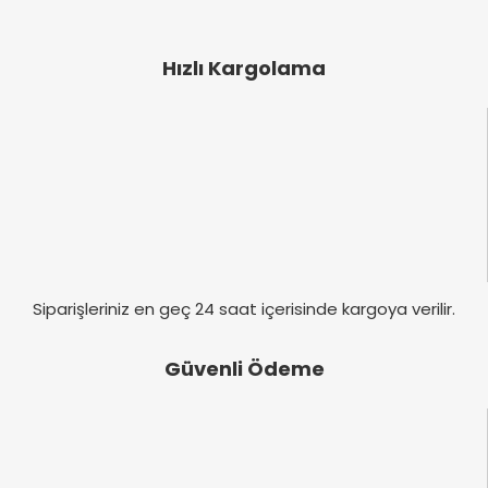
Ürün resmi kalitesiz, bozuk veya görüntülenemiyor.
Ürün açıklamasında eksik bilgiler bulunuyor.
Hızlı Kargolama
Ürün bilgilerinde hatalar bulunuyor.
Ürün fiyatı diğer sitelerden daha pahalı.
Bu ürüne benzer farklı alternatifler olmalı.
Gönder
Siparişleriniz en geç 24 saat içerisinde kargoya verilir.
Güvenli Ödeme