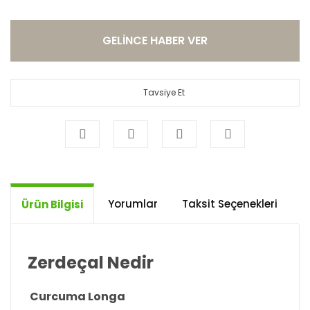
GELİNCE HABER VER
Tavsiye Et
Yorumlar
Taksit Seçenekleri
Ö
Ürün Bilgisi
Zerdeçal Nedir
Curcuma Longa