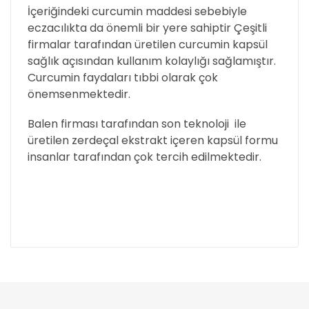
İçeriğindeki curcumin maddesi sebebiyle
eczacılıkta da önemli bir yere sahiptir Çeşitli
firmalar tarafından üretilen curcumin kapsül
sağlık açısından kullanım kolaylığı sağlamıştır.
Curcumin faydaları tıbbi olarak çok
önemsenmektedir.
Balen firması tarafından son teknoloji ile
üretilen zerdeçal ekstrakt içeren kapsül formu
insanlar tarafından çok tercih edilmektedir.
Bu ürünün fiyat bilgisi, resim, ürün açıklamalarında
ve diğer konularda yetersiz gördüğünüz noktaları
Bu ürüne ilk yorumu siz yapın!
öneri formunu kullanarak tarafımıza iletebilirsiniz.
Görüş ve önerileriniz için teşekkür ederiz.
Yorum Yaz