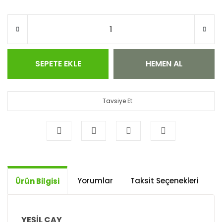
SEPETE EKLE
HEMEN AL
Tavsiye Et
Yorumlar
Taksit Seçenekleri
Ö
Ürün Bilgisi
YEŞİL ÇAY