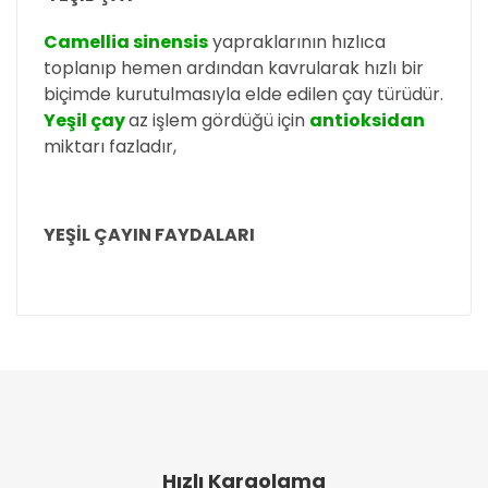
Camellia sinensis
yapraklarının hızlıca
toplanıp hemen ardından kavrularak hızlı bir
biçimde kurutulmasıyla elde edilen çay türüdür.
Yeşil çay
az işlem gördüğü için
antioksidan
miktarı fazladır,
YEŞİL ÇAYIN FAYDALARI
Bu ürünün fiyat bilgisi, resim, ürün açıklamalarında
ve diğer konularda yetersiz gördüğünüz noktaları
Bu ürüne ilk yorumu siz yapın!
öneri formunu kullanarak tarafımıza iletebilirsiniz.
Görüş ve önerileriniz için teşekkür ederiz.
Yorum Yaz
Ürün resmi kalitesiz, bozuk veya görüntülenemiyor.
Ürün açıklamasında eksik bilgiler bulunuyor.
Hızlı Kargolama