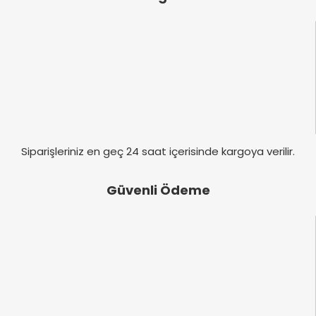
Ürün bilgilerinde hatalar bulunuyor.
Ürün fiyatı diğer sitelerden daha pahalı.
Bu ürüne benzer farklı alternatifler olmalı.
Gönder
Siparişleriniz en geç 24 saat içerisinde kargoya verilir.
Güvenli Ödeme