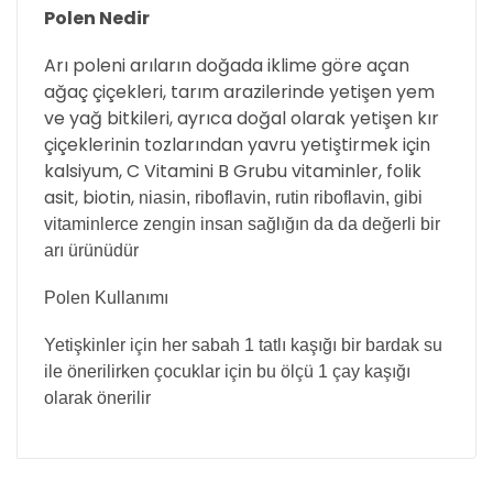
Polen Nedir
Arı poleni arıların doğada iklime göre açan
ağaç çiçekleri, tarım arazilerinde yetişen yem
ve yağ bitkileri, ayrıca doğal olarak yetişen kır
çiçeklerinin tozlarından yavru yetiştirmek için
kalsiyum, C Vitamini B Grubu vitaminler, folik
asit, biotin,
niasin
, riboflavin,
rutin riboflavin, gibi
vitaminlerce zengin insan sağlığın da da değerli bir
arı ürünüdür
Polen Kullanımı
Yetişkinler için her sabah 1 tatlı kaşığı bir bardak su
ile önerilirken çocuklar için bu ölçü 1 çay kaşığı
olarak önerilir
Bu ürünün fiyat bilgisi, resim, ürün açıklamalarında
ve diğer konularda yetersiz gördüğünüz noktaları
Bu ürüne ilk yorumu siz yapın!