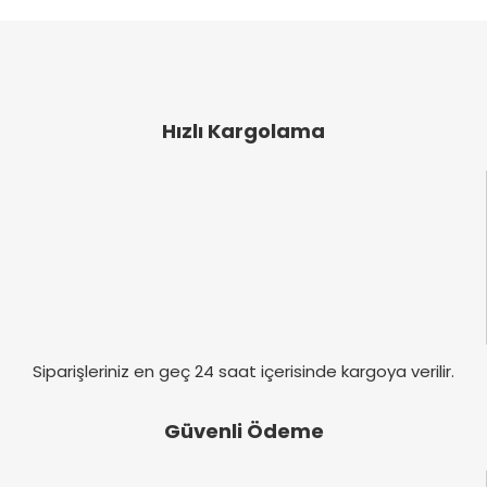
öneri formunu kullanarak tarafımıza iletebilirsiniz.
Görüş ve önerileriniz için teşekkür ederiz.
Yorum Yaz
Ürün resmi kalitesiz, bozuk veya görüntülenemiyor.
Ürün açıklamasında eksik bilgiler bulunuyor.
Hızlı Kargolama
Ürün bilgilerinde hatalar bulunuyor.
Ürün fiyatı diğer sitelerden daha pahalı.
Bu ürüne benzer farklı alternatifler olmalı.
Gönder
Siparişleriniz en geç 24 saat içerisinde kargoya verilir.
Güvenli Ödeme