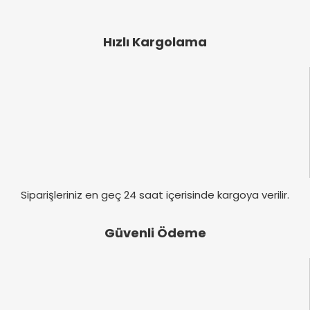
Ürün resmi kalitesiz, bozuk veya görüntülenemiyor.
Ürün açıklamasında eksik bilgiler bulunuyor.
Hızlı Kargolama
Ürün bilgilerinde hatalar bulunuyor.
Ürün fiyatı diğer sitelerden daha pahalı.
Bu ürüne benzer farklı alternatifler olmalı.
Gönder
Siparişleriniz en geç 24 saat içerisinde kargoya verilir.
Güvenli Ödeme