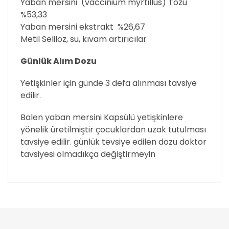
Yaban mersini (vaccinium myrtillus) Tozu
%53,33
Yaban mersini ekstrakt %26,67
Metil Seliloz, su, kıvam artırıcılar
Günlük Alım Dozu
Yetişkinler için günde 3 defa alınması tavsiye
edilir.
Balen yaban mersini Kapsülü yetişkinlere
yönelik üretilmiştir çocuklardan uzak tutulması
tavsiye edilir. günlük tevsiye edilen dozu doktor
tavsiyesi olmadıkça değiştirmeyin
Bu ürünün fiyat bilgisi, resim, ürün açıklamalarında
ve diğer konularda yetersiz gördüğünüz noktaları
Bu ürüne ilk yorumu siz yapın!
öneri formunu kullanarak tarafımıza iletebilirsiniz.
Görüş ve önerileriniz için teşekkür ederiz.
Yorum Yaz