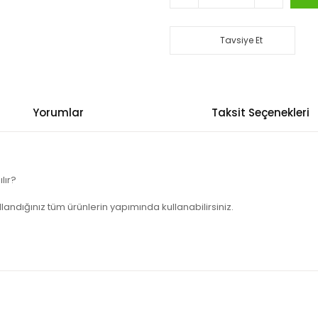
Tavsiye Et
Yorumlar
Taksit Seçenekleri
lır?
andığınız tüm ürünlerin yapımında kullanabilirsiniz.
arında ve diğer konularda yetersiz gördüğünüz noktaları öneri formunu k
Bu ürüne ilk yorumu siz yapın!