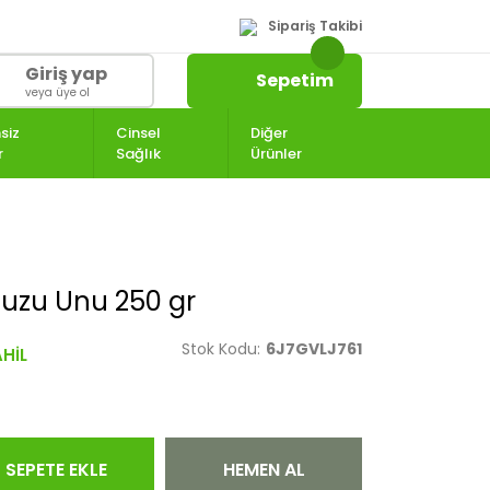
Sipariş Takibi
Giriş yap
Sepetim
veya üye ol
siz
Cinsel
Diğer
r
Sağlık
Ürünler
uzu Unu 250 gr
Stok Kodu:
6J7GVLJ761
SEPETE EKLE
HEMEN AL