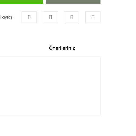
Paylaş
Önerileriniz
ullanarak tarafımıza iletebilirsiniz.