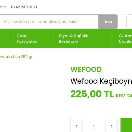
leri
0242 230 31 71
Ara
Gıda
Diyet & Sağlıklı
Gluten
Takviyeleri
Beslenme
Ürünle
oynuzu Unu 250 gr
WEFOOD
Wefood Keçiboyn
225,00 TL