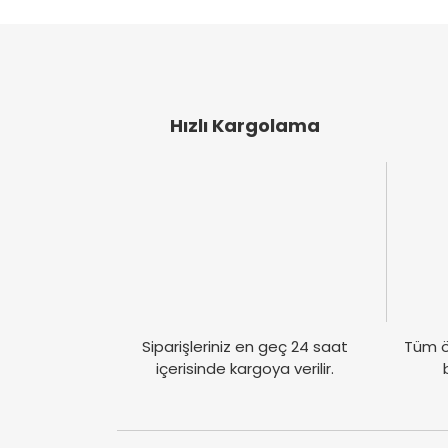
Ürün resmi kalitesiz, bozuk veya görüntülen
Ürün açıklamasında eksik bilgiler bulunuyor
Ürün bilgilerinde hatalar bulunuyor.
Ürün fiyatı diğer sitelerden daha pahalı.
Bu ürüne benzer farklı alternatifler olmalı.
Hızlı Kargolama
Siparişleriniz en geç 24 saat
Tüm ö
içerisinde kargoya verilir.