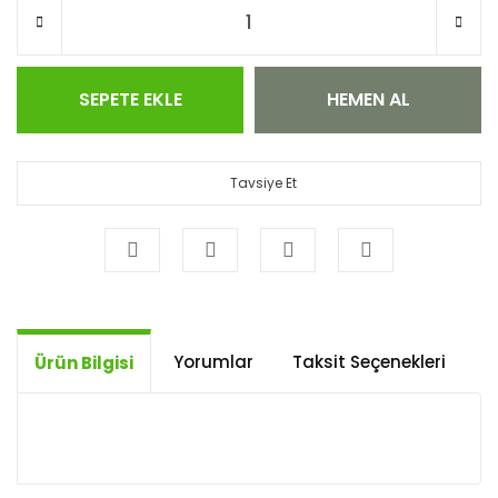
SEPETE EKLE
HEMEN AL
Tavsiye Et
Yorumlar
Taksit Seçenekleri
Ö
Ürün Bilgisi
Bu ürünün fiyat bilgisi, resim, ürün açıklamalarında