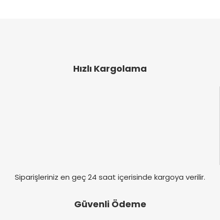
ve diğer konularda yetersiz gördüğünüz noktaları
Bu ürüne ilk yorumu siz yapın!
öneri formunu kullanarak tarafımıza iletebilirsiniz.
Görüş ve önerileriniz için teşekkür ederiz.
Yorum Yaz
Ürün resmi kalitesiz, bozuk veya görüntülenemiyor.
Ürün açıklamasında eksik bilgiler bulunuyor.
Hızlı Kargolama
Ürün bilgilerinde hatalar bulunuyor.
Ürün fiyatı diğer sitelerden daha pahalı.
Bu ürüne benzer farklı alternatifler olmalı.
Gönder
Siparişleriniz en geç 24 saat içerisinde kargoya verilir.
Güvenli Ödeme