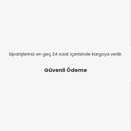
Ürün fiyatı diğer sitelerden daha pahalı.
Bu ürüne benzer farklı alternatifler olmalı.
Gönder
Siparişleriniz en geç 24 saat içerisinde kargoya verilir.
Güvenli Ödeme