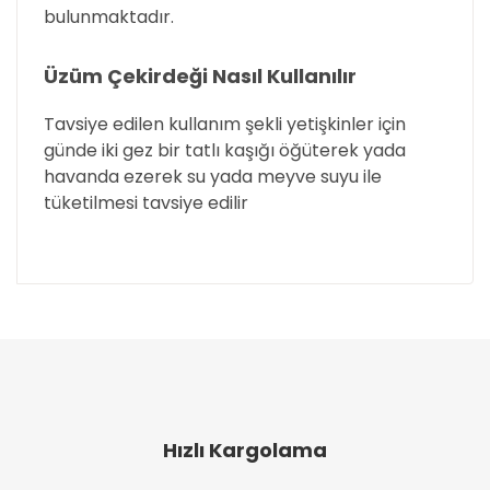
bulunmaktadır.
Üzüm Çekirdeği Nasıl Kullanılır
Tavsiye edilen kullanım şekli yetişkinler için
günde iki gez bir tatlı kaşığı öğüterek yada
havanda ezerek su yada meyve suyu ile
tüketilmesi tavsiye edilir
Bu ürünün fiyat bilgisi, resim, ürün açıklamalarında
ve diğer konularda yetersiz gördüğünüz noktaları
Bu ürüne ilk yorumu siz yapın!
öneri formunu kullanarak tarafımıza iletebilirsiniz.
Görüş ve önerileriniz için teşekkür ederiz.
Yorum Yaz
Ürün resmi kalitesiz, bozuk veya görüntülenemiyor.
Ürün açıklamasında eksik bilgiler bulunuyor.
Hızlı Kargolama
Ürün bilgilerinde hatalar bulunuyor.