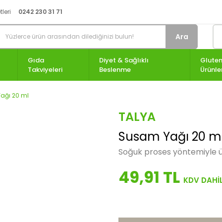
leri
0242 230 31 71
Ara
Gıda
Diyet & Sağlıklı
Gluten
Takviyeleri
Beslenme
Ürünle
ağı 20 ml
TALYA
Susam Yağı 20 m
Soğuk proses yöntemiyle ür
49,91 TL