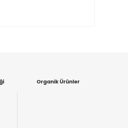
ullanarak tarafımıza iletebilirsiniz.
ği
Organik Ürünler