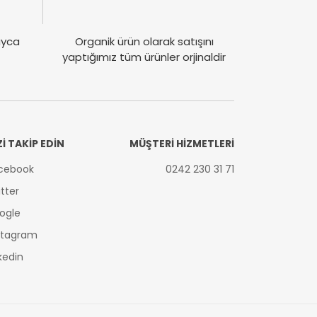
layca
Organik ürün olarak satışını
yaptığımız tüm ürünler orjinaldir
Zİ TAKİP EDİN
MÜŞTERİ HİZMETLERİ
cebook
0242 230 31 71
itter
ogle
stagram
nkedin