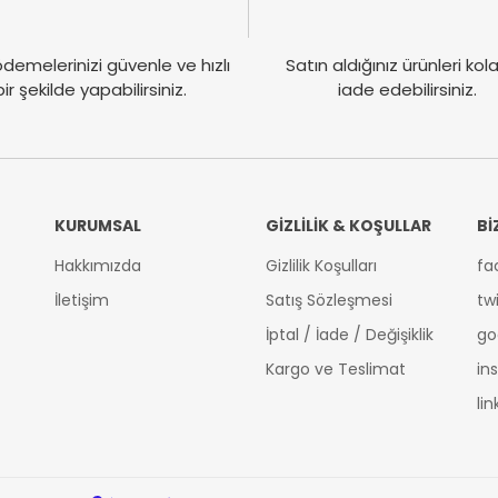
demelerinizi güvenle ve hızlı
Satın aldığınız ürünleri ko
bir şekilde yapabilirsiniz.
iade edebilirsiniz.
KURUMSAL
GİZLİLİK & KOŞULLAR
Bİ
Hakkımızda
Gizlilik Koşulları
fa
İletişim
Satış Sözleşmesi
tw
İptal / İade / Değişiklik
go
Kargo ve Teslimat
in
li