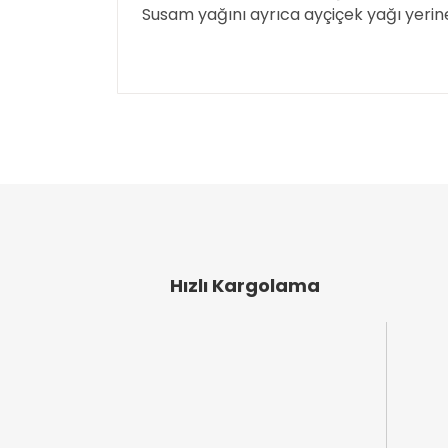
Susam yağını ayrıca ayçiçek yağı yerine
Bu ürünün fiyat bilgisi, resim, ürün açıklamal
Görüş ve önerileriniz için teşekkür ederiz.
Ürün resmi kalitesiz, bozuk veya görüntülen
Ürün açıklamasında eksik bilgiler bulunuyor
Ürün bilgilerinde hatalar bulunuyor.
Ürün fiyatı diğer sitelerden daha pahalı.
Bu ürüne benzer farklı alternatifler olmalı.
Hızlı Kargolama