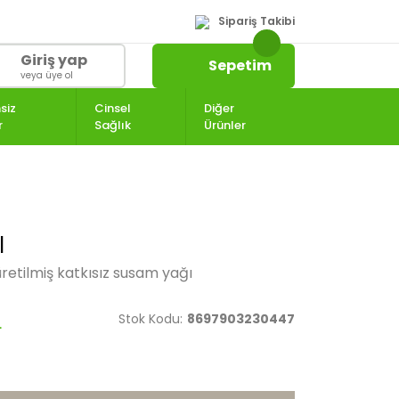
Sipariş Takibi
Giriş yap
Sepetim
veya üye ol
siz
Cinsel
Diğer
r
Sağlık
Ürünler
l
etilmiş katkısız susam yağı
Stok Kodu:
8697903230447