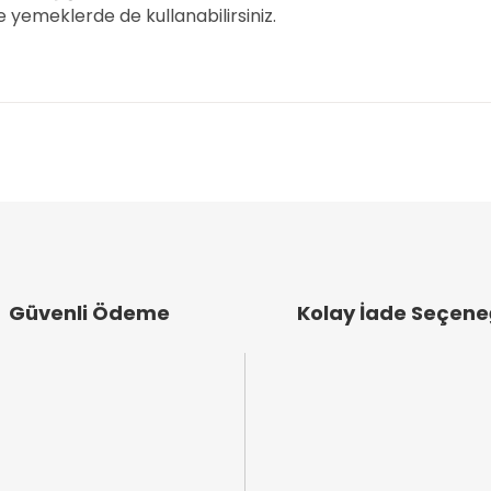
 yemeklerde de kullanabilirsiniz.
arında ve diğer konularda yetersiz gördüğünüz noktaları öneri formunu k
Bu ürüne ilk yorumu siz yapın!
emiyor.
Yorum Yaz
.
Güvenli Ödeme
Kolay İade Seçene
Gönder