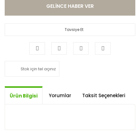
GELİNCE HABER VER
Tavsiye Et
Stok için tel açınız
Yorumlar
Taksit Seçenekleri
Ö
Ürün Bilgisi
Bu ürünün fiyat bilgisi, resim, ürün açıklamalarında
ve diğer konularda yetersiz gördüğünüz noktaları
Bu ürüne ilk yorumu siz yapın!