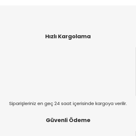
öneri formunu kullanarak tarafımıza iletebilirsiniz.
Görüş ve önerileriniz için teşekkür ederiz.
Yorum Yaz
Ürün resmi kalitesiz, bozuk veya görüntülenemiyor.
Ürün açıklamasında eksik bilgiler bulunuyor.
Hızlı Kargolama
Ürün bilgilerinde hatalar bulunuyor.
Ürün fiyatı diğer sitelerden daha pahalı.
Bu ürüne benzer farklı alternatifler olmalı.
Gönder
Siparişleriniz en geç 24 saat içerisinde kargoya verilir.
Güvenli Ödeme