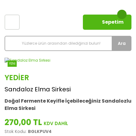
Sepetim
Ara
YENİ
YEDIER
Sandaloz Elma Sirkesi
Doğal Fermente Keyifle İçebileceğiniz Sandalozlu
Elma Sirkesi
270,00 TL
Stok Kodu:
BGLKPUV4