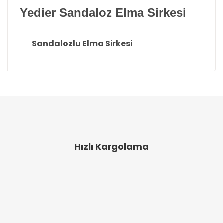
Yedier Sandaloz Elma Sirkesi
Sandalozlu Elma Sirkesi
Bu ürünün fiyat bilgisi, resim, ürün açıklamalarında
ve diğer konularda yetersiz gördüğünüz noktaları
Bu ürüne ilk yorumu siz yapın!
öneri formunu kullanarak tarafımıza iletebilirsiniz.
Görüş ve önerileriniz için teşekkür ederiz.
Yorum Yaz
Ürün resmi kalitesiz, bozuk veya görüntülenemiyor.
Ürün açıklamasında eksik bilgiler bulunuyor.
Hızlı Kargolama
Ürün bilgilerinde hatalar bulunuyor.
Ürün fiyatı diğer sitelerden daha pahalı.
Bu ürüne benzer farklı alternatifler olmalı.