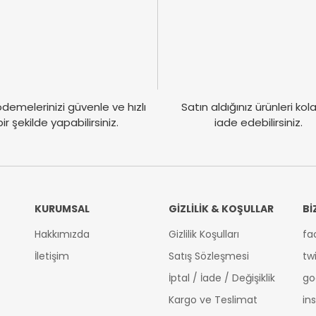
Gönder
demelerinizi güvenle ve hızlı
Satın aldığınız ürünleri ko
bir şekilde yapabilirsiniz.
iade edebilirsiniz.
KURUMSAL
GİZLİLİK & KOŞULLAR
Bİ
Hakkımızda
Gizlilik Koşulları
fa
İletişim
Satış Sözleşmesi
tw
İptal / İade / Değişiklik
go
Kargo ve Teslimat
in