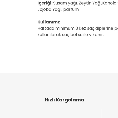
İçeriği:
Susam yağı, Zeytin Yağı,Kanola y
Jojoba Yağı, parfüm
Kullanımı:
Haftada minimum 3 kez saç diplerine pa
kullanılarak saç bol su ile yıkanır.
Bu ürünün fiyat bilgisi, resim, ürün açıklamal
Görüş ve önerileriniz için teşekkür ederiz.
Ürün resmi kalitesiz, bozuk veya görüntülen
Ürün açıklamasında eksik bilgiler bulunuyor
Ürün bilgilerinde hatalar bulunuyor.
Ürün fiyatı diğer sitelerden daha pahalı.
Bu ürüne benzer farklı alternatifler olmalı.
Hızlı Kargolama