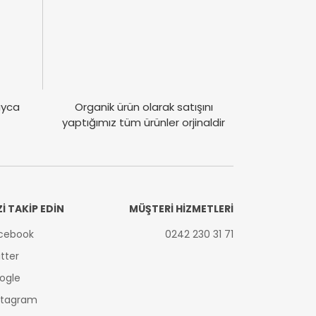
layca
Organik ürün olarak satışını
yaptığımız tüm ürünler orjinaldir
Zİ TAKİP EDİN
MÜŞTERİ HİZMETLERİ
cebook
0242 230 31 71
itter
ogle
stagram