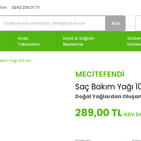
leri
0242 230 31 71
Ara
Gıda
Diyet & Sağlıklı
Gluten
Takviyeleri
Beslenme
Ürünle
kım Yağı 100 ml
MECITEFENDI
Saç Bakım Yağı 1
Doğal Yağlardan Oluşan
289,00 TL
Hediyesi
bone