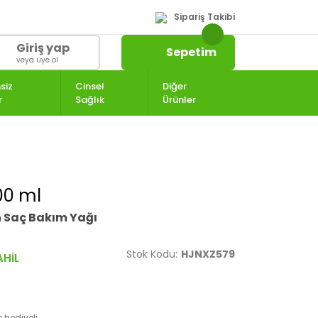
Sipariş Takibi
Giriş yap
Sepetim
veya üye ol
siz
Cinsel
Diğer
r
Sağlık
Ürünler
00 ml
 Saç Bakım Yağı
Stok Kodu:
HJNXZ579
 hediyeli