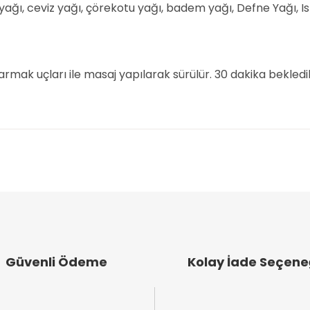
ağı, ceviz yağı, çörekotu yağı, badem yağı, Defne Yağı, Is
rmak uçları ile masaj yapılarak sürülür. 30 dakika bekle
arında ve diğer konularda yetersiz gördüğünüz noktaları öneri formunu k
Bu ürüne ilk yorumu siz yapın!
emiyor.
Yorum Yaz
.
Güvenli Ödeme
Kolay İade Seçene