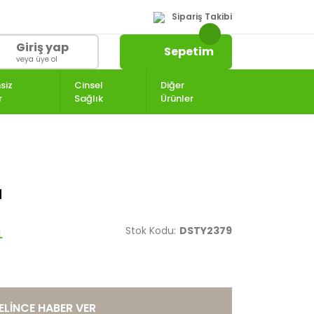
Sipariş Takibi
Giriş yap
Sepetim
veya üye ol
siz
Cinsel
Diğer
r
Sağlık
Ürünler
u
Stok Kodu:
DSTY2379
ELİNCE HABER VER