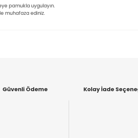
eye pamukla uygulayın.
de muhafaza ediniz.
arında ve diğer konularda yetersiz gördüğünüz noktaları öneri formunu k
emiyor.
.
im daha pürüzsüz leştirmek için gül suyunu tavsiye olarak aldım uzun
 pürüzsüz leştiriyor etkini bir haftada yavaş yavaş alıyorsunuz.
Güvenli Ödeme
Kolay İade Seçene
Gönder