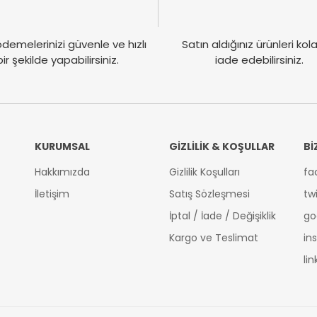
demelerinizi güvenle ve hızlı
Satın aldığınız ürünleri ko
bir şekilde yapabilirsiniz.
iade edebilirsiniz.
KURUMSAL
GİZLİLİK & KOŞULLAR
Bİ
Hakkımızda
Gizlilik Koşulları
fa
İletişim
Satış Sözleşmesi
tw
İptal / İade / Değişiklik
go
Kargo ve Teslimat
in
li