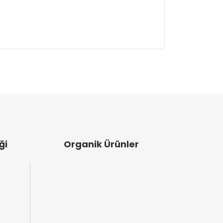
ullanarak tarafımıza iletebilirsiniz.
 süredirde kullanıyorum herhangi bir kötü
ği
Organik Ürünler