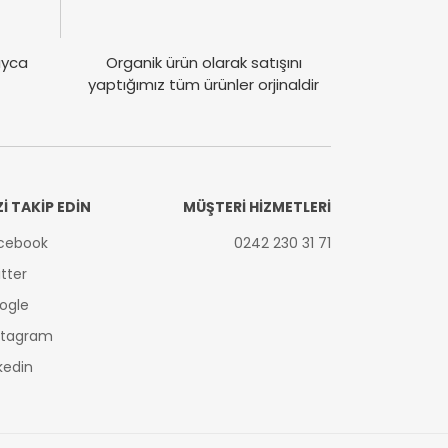
layca
Organik ürün olarak satışını
yaptığımız tüm ürünler orjinaldir
Zİ TAKİP EDİN
MÜŞTERİ HİZMETLERİ
cebook
0242 230 31 71
itter
ogle
stagram
nkedin