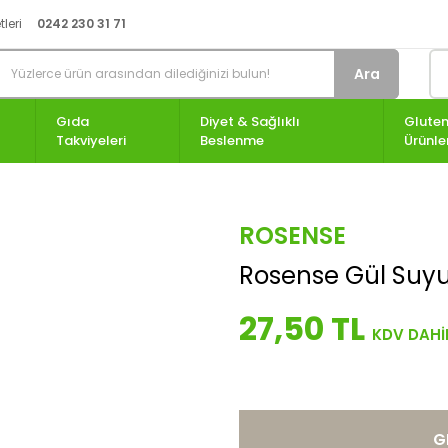
leri
0242 230 31 71
Ara
Gıda
Diyet & Sağlıklı
Gluten
Takviyeleri
Beslenme
Ürünle
ROSENSE
Rosense Gül Suy
27,50 TL
G