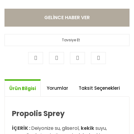
GELİNCE HABER VER
Tavsiye Et
Yorumlar
Taksit Seçenekleri
Ö
Ürün Bilgisi
Propolis Sprey
İÇERİK :
Deiyonize su, gliserol,
kekik
suyu,