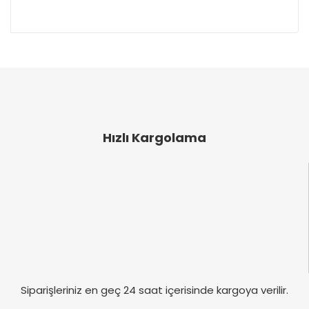
Bu ürünün fiyat bilgisi, resim, ürün açıklamalarında
ve diğer konularda yetersiz gördüğünüz noktaları
Bu ürüne ilk yorumu siz yapın!
öneri formunu kullanarak tarafımıza iletebilirsiniz.
Görüş ve önerileriniz için teşekkür ederiz.
Yorum Yaz
Ürün resmi kalitesiz, bozuk veya görüntülenemiyor.
Ürün açıklamasında eksik bilgiler bulunuyor.
Hızlı Kargolama
Ürün bilgilerinde hatalar bulunuyor.
Ürün fiyatı diğer sitelerden daha pahalı.
Bu ürüne benzer farklı alternatifler olmalı.
Gönder
Siparişleriniz en geç 24 saat içerisinde kargoya verilir.