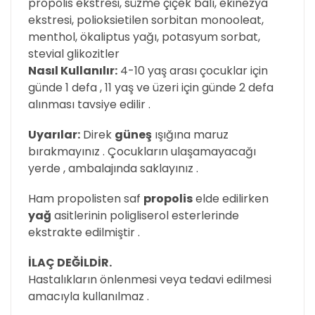
propolis ekstresi, süzme çiçek balı, ekinezya
ekstresi, polioksietilen sorbitan monooleat,
menthol, ökaliptus yağı, potasyum sorbat,
stevial glikozitler
Nasıl Kullanılır:
4-10 yaş arası çocuklar için
günde 1 defa , 11 yaş ve üzeri için günde 2 defa
alınması tavsiye edilir .
Uyarılar:
Direk
güneş
ışığına maruz
bırakmayınız . Çocukların ulaşamayacağı
yerde , ambalajında saklayınız .
Ham propolisten saf
propolis
elde edilirken
yağ
asitlerinin poligliserol esterlerinde
ekstrakte edilmiştir .
İLAÇ DEĞİLDİR.
Hastalıkların önlenmesi veya tedavi edilmesi
amacıyla kullanılmaz .