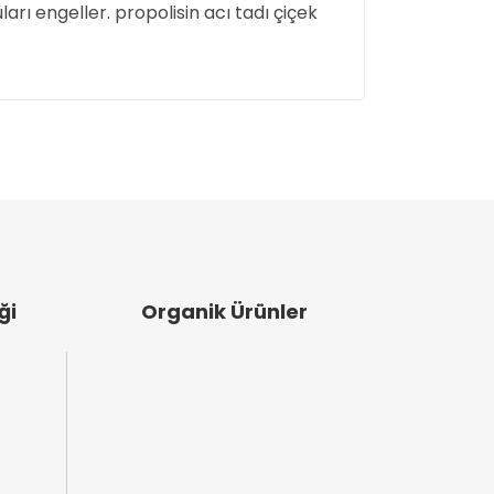
arı engeller. propolisin acı tadı çiçek
ullanarak tarafımıza iletebilirsiniz.
ği
Organik Ürünler