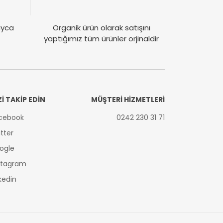
layca
Organik ürün olarak satışını
yaptığımız tüm ürünler orjinaldir
Zİ TAKİP EDİN
MÜŞTERİ HİZMETLERİ
cebook
0242 230 31 71
itter
ogle
stagram
nkedin