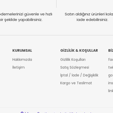
demelerinizi güvenle ve hızlı
Satın aldığınız ürünleri ko
bir şekilde yapabilirsiniz.
iade edebilirsiniz.
KURUMSAL
GİZLİLİK & KOŞULLAR
Bİ
Hakkımızda
Gizlilik Koşulları
fa
İletişim
Satış Sözleşmesi
tw
İptal / İade / Değişiklik
go
Kargo ve Teslimat
in
li