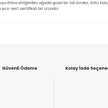
u ihtiva ettiğinden ağızda güzel bir tat bırakır, kötü kokul
n eco-sert sertifikalı bir üründür
arında ve diğer konularda yetersiz gördüğünüz noktaları öneri formunu k
Bu ürüne ilk yorumu siz yapın!
emiyor.
Yorum Yaz
.
Güvenli Ödeme
Kolay İade Seçene
Gönder