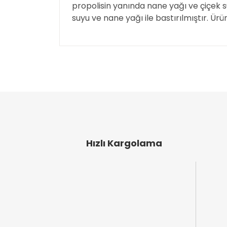
propolisin yanında nane yağı ve çiçek suy
suyu ve nane yağı ile bastırılmıştır. Ürü
Bu ürünün fiyat bilgisi, resim, ürün açıklamal
Görüş ve önerileriniz için teşekkür ederiz.
Ürün resmi kalitesiz, bozuk veya görüntülen
Ürün açıklamasında eksik bilgiler bulunuyor
Ürün bilgilerinde hatalar bulunuyor.
Ürün fiyatı diğer sitelerden daha pahalı.
Bu ürüne benzer farklı alternatifler olmalı.
Hızlı Kargolama