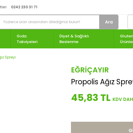
leri
0242 230 31 71
Ara
Gıda
Diyet & Sağlıklı
Gluten
Takviyeleri
Beslenme
Ürünle
ğız Spreyi
EĞRIÇAYIR
Propolis Ağız Spre
45,83 TL
G