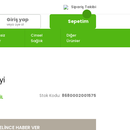
Sipariş Takibi
Giriş yap
Sepetim
veya üye ol
siz
Cinsel
Diğer
r
Sağlık
Ürünler
yi
Stok Kodu:
8680002001575
ELİNCE HABER VER