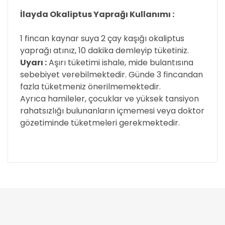
İlayda Okaliptus Yaprağı Kullanımı :
1 fincan kaynar suya 2 çay kaşığı okaliptus
yaprağı atınız, 10 dakika demleyip tüketiniz.
Uyarı :
Aşırı tüketimi ishale, mide bulantısına
sebebiyet verebilmektedir. Günde 3 fincandan
fazla tüketmeniz önerilmemektedir.
Ayrıca hamileler, çocuklar ve yüksek tansiyon
rahatsızlığı bulunanların içmemesi veya doktor
gözetiminde tüketmeleri gerekmektedir.
Bu ürünün fiyat bilgisi, resim, ürün açıklamalarında
ve diğer konularda yetersiz gördüğünüz noktaları
Bu ürüne ilk yorumu siz yapın!
öneri formunu kullanarak tarafımıza iletebilirsiniz.
Görüş ve önerileriniz için teşekkür ederiz.
Yorum Yaz
Ürün resmi kalitesiz, bozuk veya görüntülenemiyor.