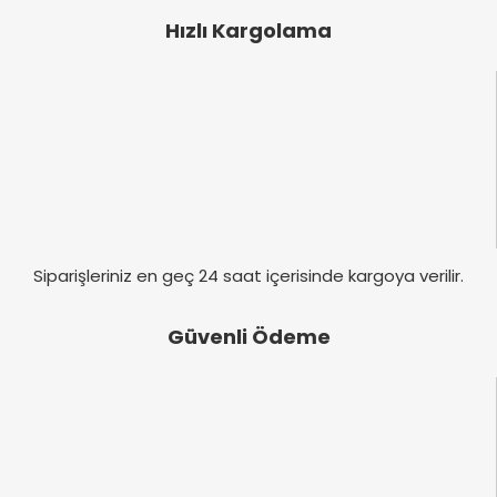
Ürün açıklamasında eksik bilgiler bulunuyor.
Hızlı Kargolama
Ürün bilgilerinde hatalar bulunuyor.
Ürün fiyatı diğer sitelerden daha pahalı.
Bu ürüne benzer farklı alternatifler olmalı.
Gönder
Siparişleriniz en geç 24 saat içerisinde kargoya verilir.
Güvenli Ödeme