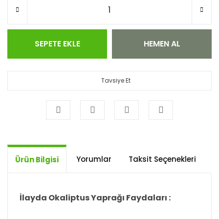
SEPETE EKLE
HEMEN AL
Tavsiye Et
Yorumlar
Taksit Seçenekleri
Ö
Ürün Bilgisi
İlayda Okaliptus Yaprağı Faydaları :