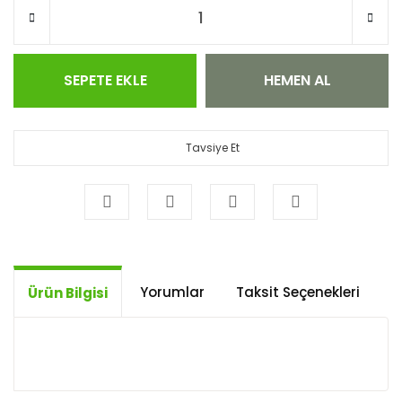
SEPETE EKLE
HEMEN AL
Tavsiye Et
Yorumlar
Taksit Seçenekleri
Ö
Ürün Bilgisi
Bu ürünün fiyat bilgisi, resim, ürün açıklamalarında