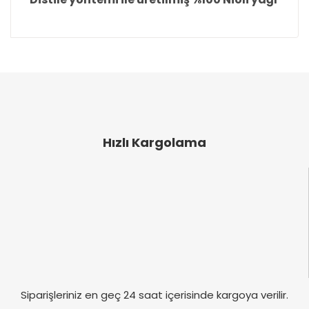
Bu ürünün fiyat bilgisi, resim, ürün açıklamalarında
ve diğer konularda yetersiz gördüğünüz noktaları
Bu ürüne ilk yorumu siz yapın!
öneri formunu kullanarak tarafımıza iletebilirsiniz.
Görüş ve önerileriniz için teşekkür ederiz.
Yorum Yaz
Ürün resmi kalitesiz, bozuk veya görüntülenemiyor.
Ürün açıklamasında eksik bilgiler bulunuyor.
Hızlı Kargolama
Ürün bilgilerinde hatalar bulunuyor.
Ürün fiyatı diğer sitelerden daha pahalı.
Bu ürüne benzer farklı alternatifler olmalı.
Gönder
Siparişleriniz en geç 24 saat içerisinde kargoya verilir.