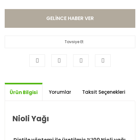
GELİNCE HABER VER
Tavsiye Et
Yorumlar
Taksit Seçenekleri
Ö
Ürün Bilgisi
Nioli Yağı
Distile yöntemi ile üretilmiş %100 Nioli yağı