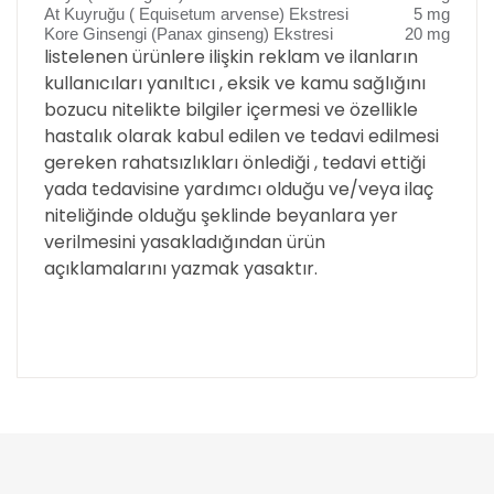
At Kuyruğu ( Equisetum arvense) Ekstresi
5 mg
Kore Ginsengi (Panax ginseng) Ekstresi
20 mg
listelenen ürünlere ilişkin reklam ve ilanların
kullanıcıları yanıltıcı , eksik ve kamu sağlığını
bozucu nitelikte bilgiler içermesi ve özellikle
hastalık olarak kabul edilen ve tedavi edilmesi
gereken rahatsızlıkları önlediği , tedavi ettiği
yada tedavisine yardımcı olduğu ve/veya ilaç
niteliğinde olduğu şeklinde beyanlara yer
verilmesini yasakladığından ürün
açıklamalarını yazmak yasaktır.
Bu ürünün fiyat bilgisi, resim, ürün açıklamalarında
ve diğer konularda yetersiz gördüğünüz noktaları
öneri formunu kullanarak tarafımıza iletebilirsiniz.
Görüş ve önerileriniz için teşekkür ederiz.
Bağışıklık sistemi düşük
olanlar için tavsiye ediliyor