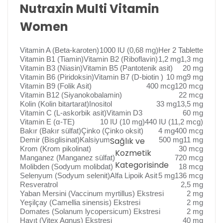
Nutraxin Multi Vitamin
Women
Vitamin A (Beta-karoten)
1000 IU (0,68 mg)
Her 2 Tablette
Vitamin B1 (Tiamin)
Vitamin B2 (Riboflavin)
1,2 mg
1,3 mg
Vitamin B3 (Niasin)
Vitamin B5 (Pantotenik asit)
20 mg
Vitamin B6 (Piridoksin)
Vitamin B7 (D-biotin )
10 mg
9 mg
Vitamin B9 (Folik Asit)
400 mcg
120 mcg
Vitamin B12 (Siyanokobalamin)
22 mcg
Kolin (Kolin bitartarat)
Inositol
33 mg
13,5 mg
Vitamin C (L-askorbik asit)
Vitamin D3
60 mg
Vitamin E (α-TE)
10 IU (10 mg)
440 IU (11,2 mcg)
Bakır (Bakır sülfat)
Çinko (Çinko oksit)
4 mg
400 mcg
Demir (Bisglisinat)
Kalsiyum
Sağlık ve
500 mg
11 mg
Krom (Krom pikolinat)
30 mcg
Kozmetik
Manganez (Manganez sülfat)
720 mcg
Kategorisinde
Molibden (Sodyum molibdat)
18 mcg
Selenyum (Sodyum selenit)
Alfa Lipoik Asit
5 mg
136 mcg
Resveratrol
2,5 mg
Yaban Mersini (Vaccinum myrtillus) Ekstresi
2 mg
Yeşilçay (Camellia sinensis) Ekstresi
2 mg
Domates (Solanum lycopersicum) Ekstresi
2 mg
Hayıt (Vitex Agnus) Ekstresi
40 mg