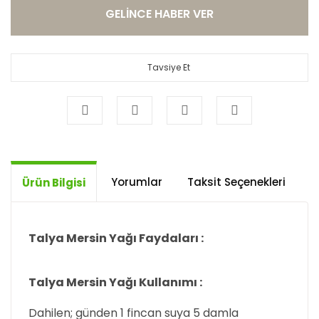
GELİNCE HABER VER
Tavsiye Et
Yorumlar
Taksit Seçenekleri
Ö
Ürün Bilgisi
Talya Mersin Yağı Faydaları :
Talya Mersin Yağı Kullanımı :
Dahilen; günden 1 fincan suya 5 damla