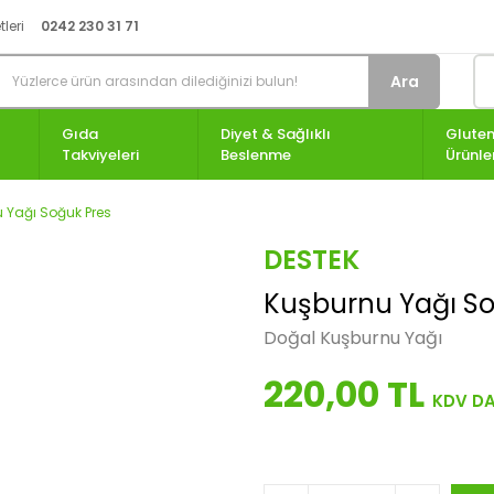
leri
0242 230 31 71
Ara
Gıda
Diyet & Sağlıklı
Gluten
Takviyeleri
Beslenme
Ürünle
 Yağı Soğuk Pres
DESTEK
Kuşburnu Yağı So
Doğal Kuşburnu Yağı
220,00 TL