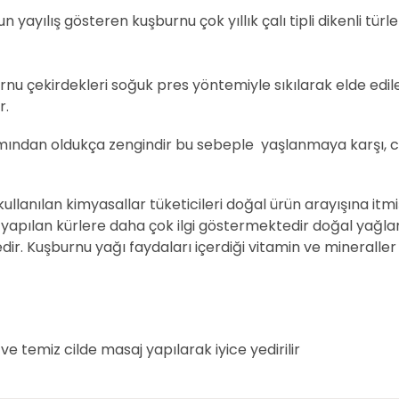
 yayılış gösteren kuşburnu çok yıllık çalı tipli dikenli türle
.
rnu çekirdekleri soğuk pres yöntemiyle sıkılarak elde edi
r.
kımından oldukça zengindir bu sebeple yaşlanmaya karşı, cil
anılan kimyasallar tüketicileri doğal ürün arayışına itmiş
ile yapılan kürlere daha çok ilgi göstermektedir doğal yağl
ir. Kuşburnu yağı faydaları içerdiği vitamin ve mineraller
e temiz cilde masaj yapılarak iyice yedirilir
arında ve diğer konularda yetersiz gördüğünüz noktaları öneri formunu k