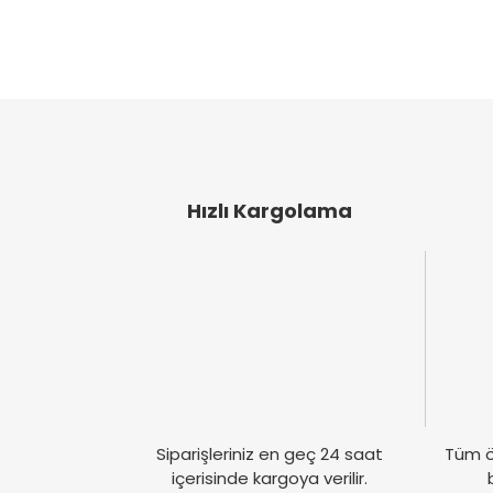
Görüş ve önerileriniz için teşekkür ederiz.
Ürün resmi kalitesiz, bozuk veya görüntülen
Ürün açıklamasında eksik bilgiler bulunuyor
Ürün bilgilerinde hatalar bulunuyor.
Ürün fiyatı diğer sitelerden daha pahalı.
Bu ürüne benzer farklı alternatifler olmalı.
Hızlı Kargolama
Siparişleriniz en geç 24 saat
Tüm ö
içerisinde kargoya verilir.