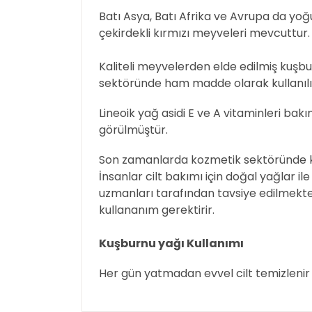
Batı Asya, Batı Afrika ve Avrupa da yoğun
çekirdekli kırmızı meyveleri mevcuttur
Kaliteli meyvelerden elde edilmiş kuşbu
sektöründe ham madde olarak kullanılı
Lineoik yağ asidi E ve A vitaminleri ba
görülmüştür.
Son zamanlarda kozmetik sektöründe kull
İnsanlar cilt bakımı için doğal yağlar 
uzmanları tarafından tavsiye edilmekted
kullananım gerektirir.
Kuşburnu yağı Kullanımı
Her gün yatmadan evvel cilt temizlenir v
Bu ürünün fiyat bilgisi, resim, ürün açıklamal