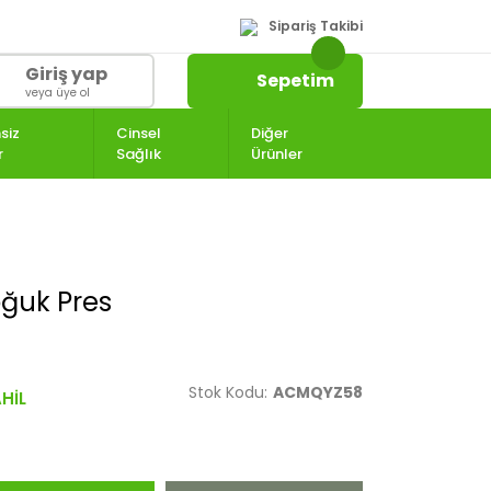
Sipariş Takibi
Giriş yap
Sepetim
veya üye ol
siz
Cinsel
Diğer
r
Sağlık
Ürünler
ğuk Pres
Stok Kodu:
ACMQYZ58