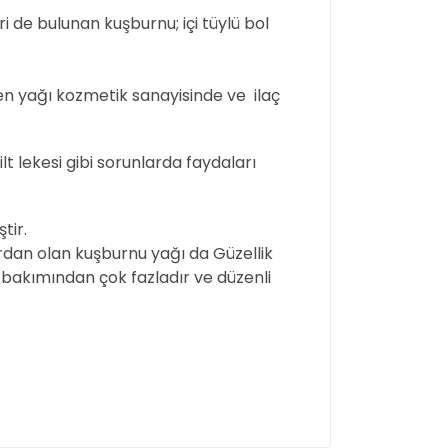
ri de bulunan kuşburnu; içi tüylü bol
len yağı kozmetik sanayisinde ve ilaç
t lekesi gibi sorunlarda faydaları
tir.
ardan olan kuşburnu yağı da Güzellik
 bakımından çok fazladır ve düzenli
ullanarak tarafımıza iletebilirsiniz.