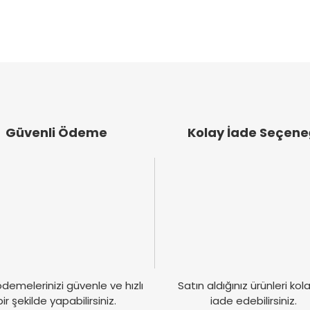
Bu ürüne ilk yorumu siz yapın!
emiyor.
Yorum Yaz
.
Güvenli Ödeme
Kolay İade Seçene
Gönder
demelerinizi güvenle ve hızlı
Satın aldığınız ürünleri ko
bir şekilde yapabilirsiniz.
iade edebilirsiniz.