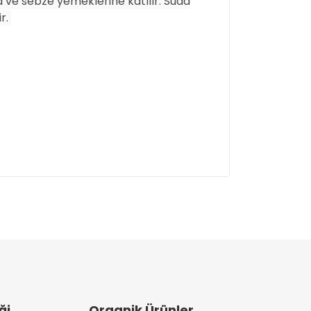
ba ve sebze yemeklerine katılır. Suda
r.
ullanarak tarafımıza iletebilirsiniz.
ği
Organik Ürünler