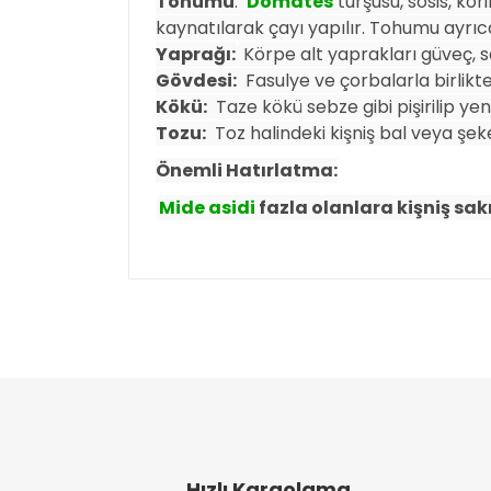
Tohumu
:
Domates
turşusu, sosis, kö
kaynatılarak çayı yapılır. Tohumu ayrıc
Yaprağı:
Körpe alt yaprakları güveç, sa
Gövdesi:
Fasulye ve çorbalarla birlikte p
Kökü:
Taze kökü sebze gibi pişirilip yeni
Tozu:
Toz halindeki kişniş bal veya şeker
Önemli Hatırlatma:
Mide asidi
fazla olanlara kişniş sak
Bu ürünün fiyat bilgisi, resim, ürün açıklamal
Görüş ve önerileriniz için teşekkür ederiz.
Ürün resmi kalitesiz, bozuk veya görüntülen
Ürün açıklamasında eksik bilgiler bulunuyor
Ürün bilgilerinde hatalar bulunuyor.
Ürün fiyatı diğer sitelerden daha pahalı.
Bu ürüne benzer farklı alternatifler olmalı.
Hızlı Kargolama