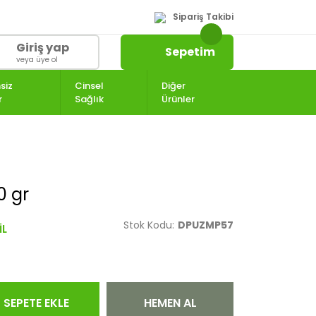
Sipariş Takibi
Giriş yap
Sepetim
veya üye ol
siz
Cinsel
Diğer
r
Sağlık
Ürünler
0 gr
Stok Kodu:
DPUZMP57
SEPETE EKLE
HEMEN AL