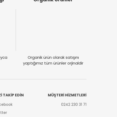
layca
Organik ürün olarak satışını
yaptığımız tüm ürünler orjinaldir
Zİ TAKİP EDİN
MÜŞTERİ HİZMETLERİ
cebook
0242 230 31 71
itter