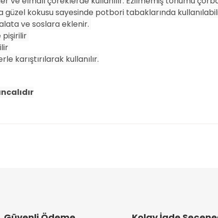
riler ve elmalı çöreklerde kullanılır. Ezilmemiş tohumu çor
a güzel kokusu sayesinde potbori tabaklarında kullanılabili
lata ve soslara eklenir.
işirilir
lir
le karıştırılarak kullanılır.
ıncalıdır
arında ve diğer konularda yetersiz gördüğünüz noktaları öneri formunu k
Bu ürüne ilk yorumu siz yapın!
emiyor.
Yorum Yaz
.
Güvenli Ödeme
Kolay İade Seçene