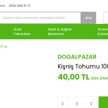
leri
0242 230 31 71
Ara
Gıda
Diyet & Sağlıklı
Gluten
Takviyeleri
Beslenme
Ürünle
00 gr
DOGALPAZAR
Kişniş Tohumu 10
40,00 TL