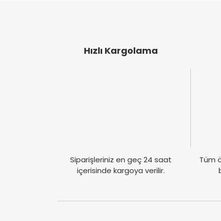
Ürün açıklamasında eksik bilgiler bulunuyor
İçerdiği maddeler gerçekten kış aylarında kul
güçlendiğini fark ediyorsunuz, her kış hasta o
Ürün bilgilerinde hatalar bulunuyor.
Ürün fiyatı diğer sitelerden daha pahalı.
didem suret | 05/01/2018
Bu ürüne benzer farklı alternatifler olmalı.
Hızlı Kargolama
Yorum Yaz
Siparişleriniz en geç 24 saat
Tüm ö
içerisinde kargoya verilir.