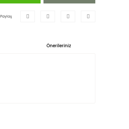
Paylaş
Önerileriniz
ullanarak tarafımıza iletebilirsiniz.