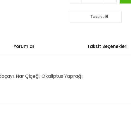
Tavsiye Et
Yorumlar
Taksit Seçenekleri
açayı, Nar Çiçeği, Okaliptus Yaprağı.
arında ve diğer konularda yetersiz gördüğünüz noktaları öneri formunu k
emiyor.