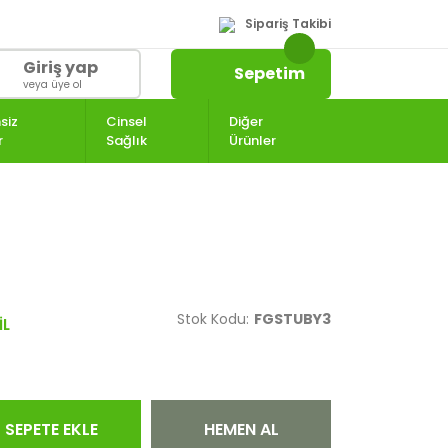
Sipariş Takibi
Giriş yap
Sepetim
veya üye ol
siz
Cinsel
Diğer
r
Sağlık
Ürünler
Stok Kodu:
FGSTUBY3
SEPETE EKLE
HEMEN AL