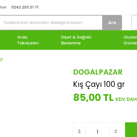
leri
0242 230 31 71
Ara
Gıda
Diyet & Sağlıklı
Gluten
Takviyeleri
Beslenme
Ürünle
gr
DOGALPAZAR
Kış Çayı 100 gr
85,00 TL