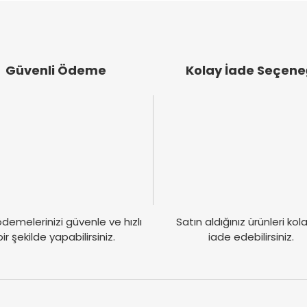
.
lanılması gereken tüm maddeleri içeriyor, çok faydalı. İçtikten kısa bi
lan biri olarak bu kış hiç hasta olmadım.
Güvenli Ödeme
Kolay İade Seçene
Gönder
demelerinizi güvenle ve hızlı
Satın aldığınız ürünleri ko
bir şekilde yapabilirsiniz.
iade edebilirsiniz.