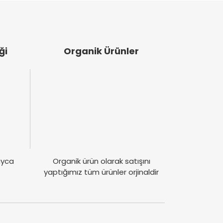
r süre sonra gerçekten bağışıklık sisteminizin
ği
Organik Ürünler
layca
Organik ürün olarak satışını
yaptığımız tüm ürünler orjinaldir