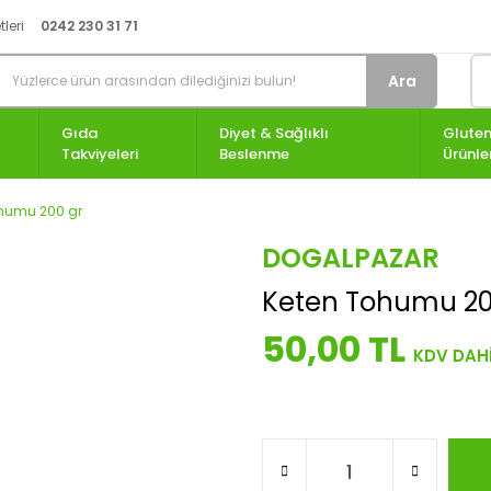
leri
0242 230 31 71
Ara
Gıda
Diyet & Sağlıklı
Gluten
Takviyeleri
Beslenme
Ürünle
humu 200 gr
DOGALPAZAR
Keten Tohumu 20
50,00 TL