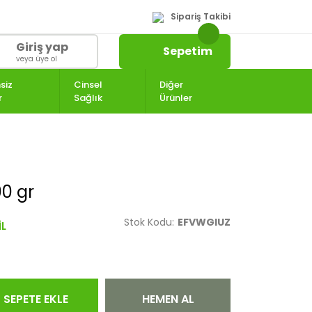
Sipariş Takibi
Giriş yap
Sepetim
veya üye ol
siz
Cinsel
Diğer
r
Sağlık
Ürünler
0 gr
Stok Kodu:
EFVWGIUZ
SEPETE EKLE
HEMEN AL