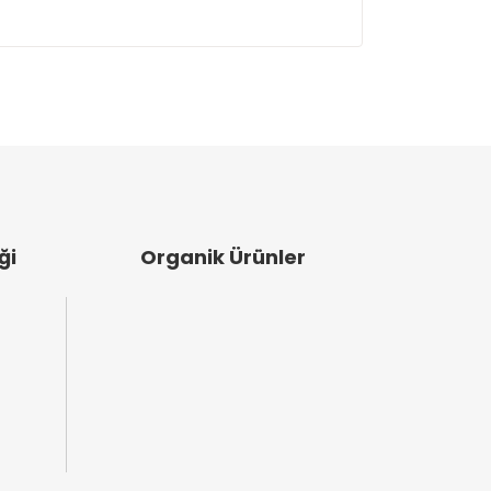
ullanarak tarafımıza iletebilirsiniz.
ği
Organik Ürünler