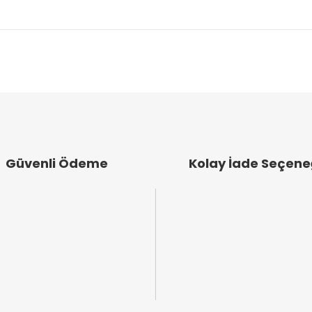
arında ve diğer konularda yetersiz gördüğünüz noktaları öneri formunu k
Bu ürüne ilk yorumu siz yapın!
emiyor.
Yorum Yaz
.
Güvenli Ödeme
Kolay İade Seçene
Gönder