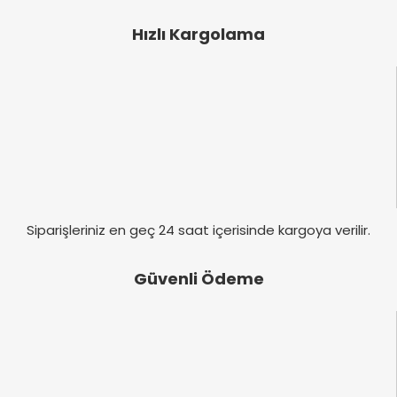
Ürün açıklamasında eksik bilgiler bulunuyor.
Hızlı Kargolama
Ürün bilgilerinde hatalar bulunuyor.
Ürün fiyatı diğer sitelerden daha pahalı.
Bu ürüne benzer farklı alternatifler olmalı.
Gönder
Siparişleriniz en geç 24 saat içerisinde kargoya verilir.
Güvenli Ödeme