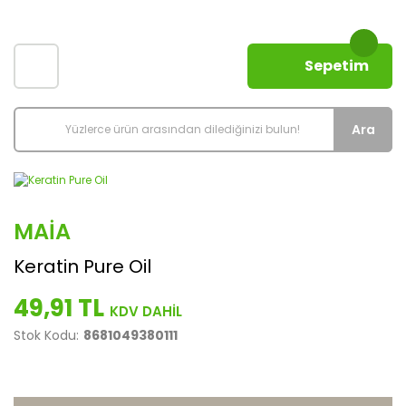
Sepetim
Ara
MAIA
Keratin Pure Oil
49,91 TL
Stok Kodu:
8681049380111