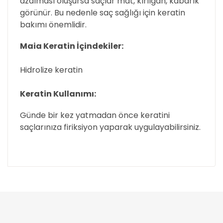
azalması oluşursa saçlar mat, kırılgan, kabarık
görünür. Bu nedenle saç sağlığı için keratin
bakımı önemlidir.
Maia Keratin İçindekiler:
Hidrolize keratin
Keratin Kullanımı:
Günde bir kez yatmadan önce keratini
saçlarınıza firiksiyon yaparak uygulayabilirsiniz.
Bu ürünün fiyat bilgisi, resim, ürün açıklamalarında
ve diğer konularda yetersiz gördüğünüz noktaları
Bu ürüne ilk yorumu siz yapın!
öneri formunu kullanarak tarafımıza iletebilirsiniz.
Görüş ve önerileriniz için teşekkür ederiz.
Yorum Yaz
Ürün resmi kalitesiz, bozuk veya görüntülenemiyor.