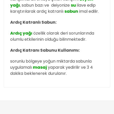
yağı
, sabun bazı ve deiyonize
su
ilave edip
karıştırılarak ardıç katranlı
sabun
imal edilir.
Ardıç Katranlı Sabun:
Ardıç yağı
özellik olarak deri sorunlarında
olumlu etkilerinin olduğu bilinmektedir.
Ardıç Katranı Sabunu Kullanımı:
sorunlu bölgeye yoğun miktarda sabunla
uygulamalı
masaj
yaparak yedirilir ve 3 4
dakika beklenerek durulanır.
Bu ürünün fiyat bilgisi, resim, ürün açıklamalarında
ve diğer konularda yetersiz gördüğünüz noktaları
Bu ürüne ilk yorumu siz yapın!
öneri formunu kullanarak tarafımıza iletebilirsiniz.
Görüş ve önerileriniz için teşekkür ederiz.
Yorum Yaz