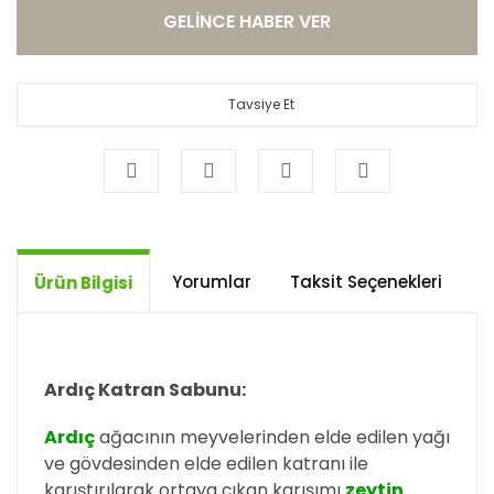
GELİNCE HABER VER
Tavsiye Et
Yorumlar
Taksit Seçenekleri
Ö
Ürün Bilgisi
Ardıç Katran Sabunu:
Ardıç
ağacının meyvelerinden elde edilen yağı
ve gövdesinden elde edilen katranı ile
karıştırılarak ortaya çıkan karışımı
zeytin