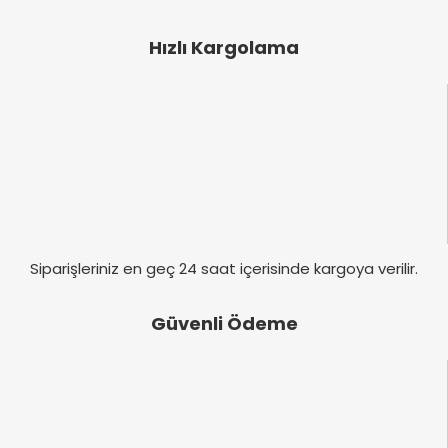
Ürün resmi kalitesiz, bozuk veya görüntülenemiyor.
Ürün açıklamasında eksik bilgiler bulunuyor.
Hızlı Kargolama
Ürün bilgilerinde hatalar bulunuyor.
Ürün fiyatı diğer sitelerden daha pahalı.
Bu ürüne benzer farklı alternatifler olmalı.
Gönder
Siparişleriniz en geç 24 saat içerisinde kargoya verilir.
Güvenli Ödeme