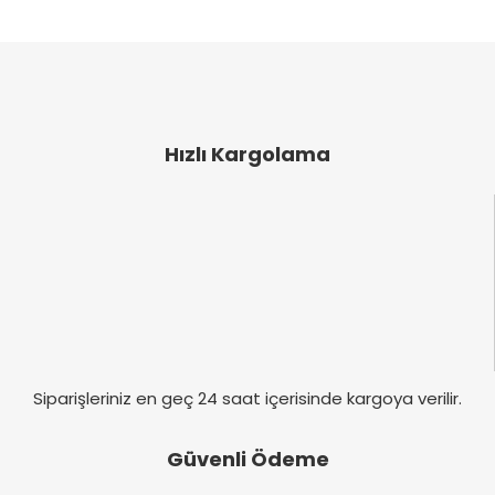
ve diğer konularda yetersiz gördüğünüz noktaları
Bu ürüne ilk yorumu siz yapın!
öneri formunu kullanarak tarafımıza iletebilirsiniz.
Görüş ve önerileriniz için teşekkür ederiz.
Yorum Yaz
Ürün resmi kalitesiz, bozuk veya görüntülenemiyor.
Ürün açıklamasında eksik bilgiler bulunuyor.
Hızlı Kargolama
Ürün bilgilerinde hatalar bulunuyor.
Ürün fiyatı diğer sitelerden daha pahalı.
Bu ürüne benzer farklı alternatifler olmalı.
Gönder
Siparişleriniz en geç 24 saat içerisinde kargoya verilir.
Güvenli Ödeme