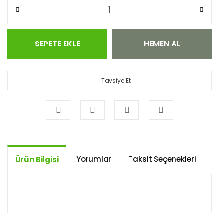
SEPETE EKLE
HEMEN AL
Tavsiye Et
Yorumlar
Taksit Seçenekleri
Ö
Ürün Bilgisi
Bu ürünün fiyat bilgisi, resim, ürün açıklamalarında