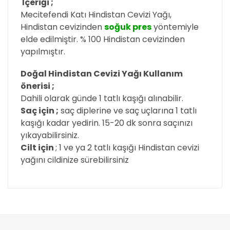
İçeriği ;
Mecitefendi Katı Hindistan Cevizi Yağı,
Hindistan cevizinden
soğuk pres
yöntemiyle
elde edilmiştir. % 100 Hindistan cevizinden
yapılmıştır.
Doğal Hindistan Cevizi Yağı Kullanım
önerisi ;
Dahili olarak günde 1 tatlı kaşığı alınabilir.
Saç için ;
saç diplerine ve saç uçlarına 1 tatlı
kaşığı kadar yedirin. 15-20 dk sonra saçınızı
yıkayabilirsiniz.
Cilt için
; 1 ve ya 2 tatlı kaşığı Hindistan cevizi
yağını cildinize sürebilirsiniz
Bu ürünün fiyat bilgisi, resim, ürün açıklamalarında
ve diğer konularda yetersiz gördüğünüz noktaları
öneri formunu kullanarak tarafımıza iletebilirsiniz.
Görüş ve önerileriniz için teşekkür ederiz.
İçerdiği karışım hemen