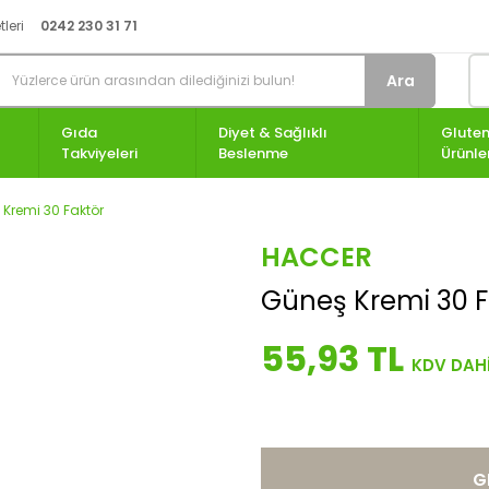
leri
0242 230 31 71
Ara
Gıda
Diyet & Sağlıklı
Gluten
Takviyeleri
Beslenme
Ürünle
Kremi 30 Faktör
HACCER
Güneş Kremi 30 F
55,93 TL
G