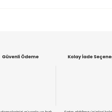
arında ve diğer konularda yetersiz gördüğünüz noktaları öneri formunu k
Bu ürüne ilk yorumu siz yapın!
emiyor.
Yorum Yaz
.
Güvenli Ödeme
Kolay İade Seçene
Gönder
demelerinizi güvenle ve hızlı
Satın aldığınız ürünleri ko