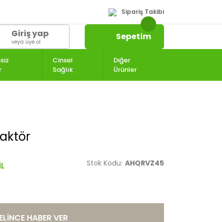
Sipariş Takibi
Giriş yap
Sepetim
veya üye ol
siz
Cinsel
Diğer
r
Sağlık
Ürünler
aktör
Stok Kodu:
AHQRVZ45
ELİNCE HABER VER