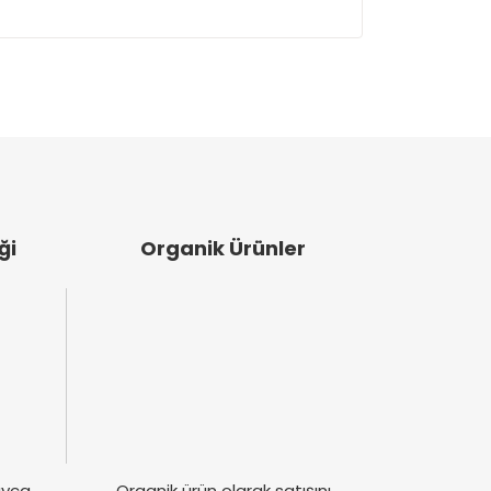
ullanarak tarafımıza iletebilirsiniz.
ği
Organik Ürünler
layca
Organik ürün olarak satışını