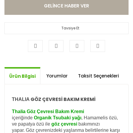
GELİNCE HABER VER
Tavsiye Et
Yorumlar
Taksit Seçenekleri
Ö
Ürün Bilgisi
GÖZ ÇEVRESİ BAKIM KREMİ
THALIA
Thalia Göz Çevresi Bakım Kremi
içeriğinde
Organik Tsubaki
yağı
, Hamamelis özü,
ve papatya özü ile
göz çevresi
bakımınızı
yapar.
Göz çevrenizdeki yaşlanma belirtilerine karşı