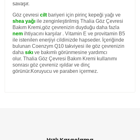
savaşır.
Göz çevresi
cilt
bariyeri için pirinç kepeği yağı ve
shea yağı
ile zenginleştirilmiş Thalia Göz Çevresi
Bakım Kremi,göz çevrenizin duyduğu daha fazla
nem
ihtiyacını karşılar . Vitamin E ve provitamin B5
ile istenilen enerjiyi cildinizde hapseder. İçeriğinde
bulunan
Coenzym Q10 takviyesi ile göz çevrenizin
daha
sıkı
ve bakımlı görünmesine yardımcı
olur.
Thalia Göz Çevresi Bakım Kremi kullanımı
sonrası göz çevreniz ışıldar ve dinç
görünür.
Koruyucu ve paraben
içermez.
Bu ürünün fiyat bilgisi, resim, ürün açıklamalarında
ve diğer konularda yetersiz gördüğünüz noktaları
Bu ürüne ilk yorumu siz yapın!
öneri formunu kullanarak tarafımıza iletebilirsiniz.
Görüş ve önerileriniz için teşekkür ederiz.
Yorum Yaz
Ürün resmi kalitesiz, bozuk veya görüntülenemiyor.
Ürün açıklamasında eksik bilgiler bulunuyor.
Hızlı Kargolama