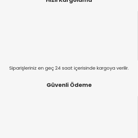
Ürün bilgilerinde hatalar bulunuyor.
Ürün fiyatı diğer sitelerden daha pahalı.
Bu ürüne benzer farklı alternatifler olmalı.
Gönder
Siparişleriniz en geç 24 saat içerisinde kargoya verilir.
Güvenli Ödeme