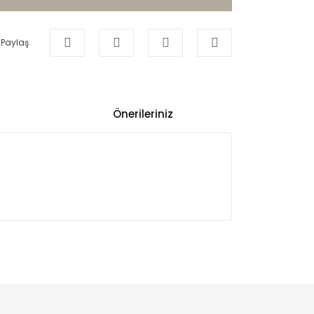
Paylaş
Önerileriniz
ullanarak tarafımıza iletebilirsiniz.