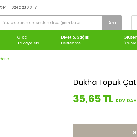
leri
0242 230 31 71
Ara
Gıda
Diyet & Sağlıklı
Gluten
Takviyeleri
Beslenme
Ürünle
derici
Dukha Topuk Çatl
35,65 TL
G