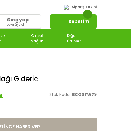
Sipariş Takibi
Giriş yap
Sepetim
veya üye ol
siz
Cinsel
Diğer
r
Sağlık
Ürünler
ağı Giderici
Stok Kodu:
BCQSTW79
ELİNCE HABER VER