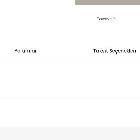
Tavsiye Et
Yorumlar
Taksit Seçenekleri
arında ve diğer konularda yetersiz gördüğünüz noktaları öneri formunu k
Bu ürüne ilk yorumu siz yapın!
emiyor.
Yorum Yaz
.