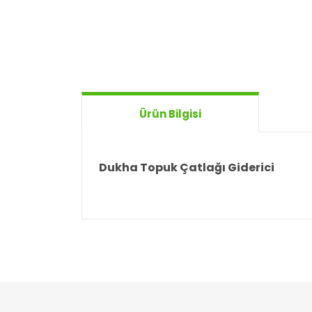
Ürün Bilgisi
Dukha Topuk Çatlağı Giderici
Bu ürünün fiyat bilgisi, resim, ürün açıklamal
Görüş ve önerileriniz için teşekkür ederiz.
Ürün resmi kalitesiz, bozuk veya görüntülen
Ürün açıklamasında eksik bilgiler bulunuyor
Ürün bilgilerinde hatalar bulunuyor.