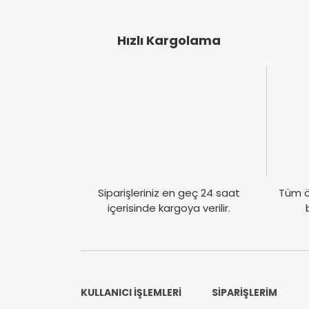
Ürün fiyatı diğer sitelerden daha pahalı.
Bu ürüne benzer farklı alternatifler olmalı.
Hızlı Kargolama
Siparişleriniz en geç 24 saat
Tüm ö
içerisinde kargoya verilir.
KULLANICI İŞLEMLERİ
SİPARİŞLERİM