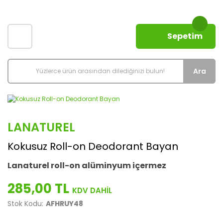
Sepetim
Ara
LANATUREL
Kokusuz Roll-on Deodorant Bayan
Lanaturel roll-on alüminyum iç
ermez
285,00 TL
Stok Kodu:
AFHRUY48