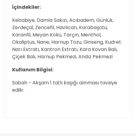
İçindekiler:
Kebabiye, Damla Sakızı, Acıbadem, Günlük,
Zerdeçal, Zencefil, Havlıcan, Karabaşotu,
Karanfil, Meyan Kökü, Tarçın, Menthol,
Okaliptus, Nane, Harnup Tozu, Ginseng, Kudret
Narı Extratı, Kantron Extratı, Kara Kovan Balı,
Çiçek Balı, Harnup Pekmezi, Andız Pekmezi
Kullanım Bilgisi:
Sabah - Akşam 1 tatlı kaşığı alınması tavsiye
edilir.
Bu ürünün fiyat bilgisi, resim, ürün açıklamalarında
ve diğer konularda yetersiz gördüğünüz noktaları
öneri formunu kullanarak tarafımıza iletebilirsiniz.
Görüş ve önerileriniz için teşekkür ederiz.