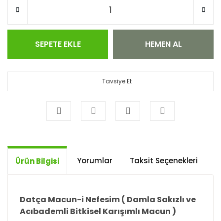
SEPETE EKLE
HEMEN AL
Tavsiye Et
Yorumlar
Taksit Seçenekleri
Ö
Ürün Bilgisi
Datça Macun-i Nefesim ( Damla Sakızlı ve
Acıbademli Bitkisel Karışımlı Macun )