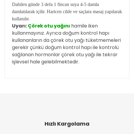
Dahilen günde 3 defa 1 fincan suya 4-5 damla
damlatılarak içilir. Haricen cilde ve saçlara masaj yapılarak
kullanılır.
Uyarı:
Çörek otu yağını
hamile iken
kullanmayınız. Ayrıca doğum kontrol hapı
kullananların da çörek otu yağı tüketmemeleri
gerekir çünkü doğum kontrol hapı ile kontrolü
sağlanan hormonlar çörek otu yağı ile tekrar
işlevsel hale gelebilmektedir.
Bu ürünün fiyat bilgisi, resim, ürün açıklamalarında
ve diğer konularda yetersiz gördüğünüz noktaları
Bu ürüne ilk yorumu siz yapın!
öneri formunu kullanarak tarafımıza iletebilirsiniz.
Görüş ve önerileriniz için teşekkür ederiz.
Yorum Yaz
Ürün resmi kalitesiz, bozuk veya görüntülenemiyor.
Ürün açıklamasında eksik bilgiler bulunuyor.
Hızlı Kargolama
Ürün bilgilerinde hatalar bulunuyor.