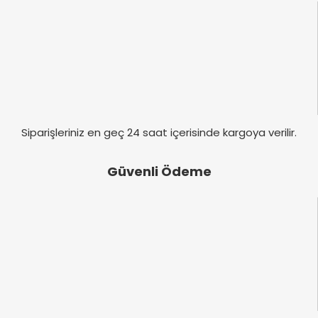
Ürün fiyatı diğer sitelerden daha pahalı.
Bu ürüne benzer farklı alternatifler olmalı.
Gönder
Siparişleriniz en geç 24 saat içerisinde kargoya verilir.
Güvenli Ödeme