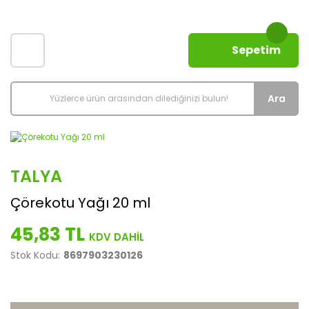
Sepetim
Ara
TALYA
Çörekotu Yağı 20 ml
45,83 TL
Stok Kodu:
8697903230126