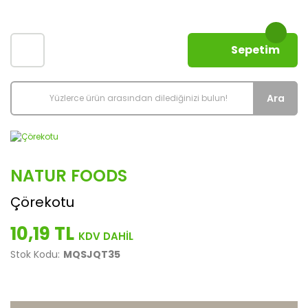
Sepetim
Ara
NATUR FOODS
Çörekotu
10,19 TL
Stok Kodu:
MQSJQT35