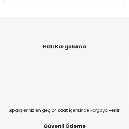
Bu ürünün fiyat bilgisi, resim, ürün açıklamalarında
ve diğer konularda yetersiz gördüğünüz noktaları
Bu ürüne ilk yorumu siz yapın!
öneri formunu kullanarak tarafımıza iletebilirsiniz.
Görüş ve önerileriniz için teşekkür ederiz.
Yorum Yaz
Ürün resmi kalitesiz, bozuk veya görüntülenemiyor.
Ürün açıklamasında eksik bilgiler bulunuyor.
Hızlı Kargolama
Ürün bilgilerinde hatalar bulunuyor.
Ürün fiyatı diğer sitelerden daha pahalı.
Bu ürüne benzer farklı alternatifler olmalı.
Gönder
Siparişleriniz en geç 24 saat içerisinde kargoya verilir.
Güvenli Ödeme