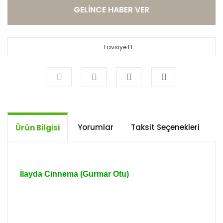
GELİNCE HABER VER
Tavsiye Et
Yorumlar
Taksit Seçenekleri
Ö
Ürün Bilgisi
İlayda Cinnema (Gurmar Otu)