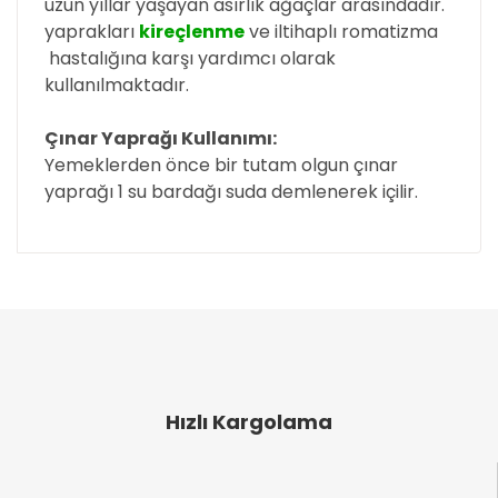
uzun yıllar yaşayan asırlık ağaçlar arasındadır.
yaprakları
kireçlenme
ve iltihaplı
romatizma
hastalığına karşı yardımcı olarak
kullanılmaktadır.
Çınar Yaprağı Kullanımı:
Yemeklerden önce bir tutam olgun çınar
yaprağı 1
su bardağı suda demlenerek içilir.
Bu ürünün fiyat bilgisi, resim, ürün açıklamalarında
ve diğer konularda yetersiz gördüğünüz noktaları
Bu ürüne ilk yorumu siz yapın!
öneri formunu kullanarak tarafımıza iletebilirsiniz.
Görüş ve önerileriniz için teşekkür ederiz.
Yorum Yaz
Ürün resmi kalitesiz, bozuk veya görüntülenemiyor.
Ürün açıklamasında eksik bilgiler bulunuyor.
Hızlı Kargolama
Ürün bilgilerinde hatalar bulunuyor.
Ürün fiyatı diğer sitelerden daha pahalı.
Bu ürüne benzer farklı alternatifler olmalı.