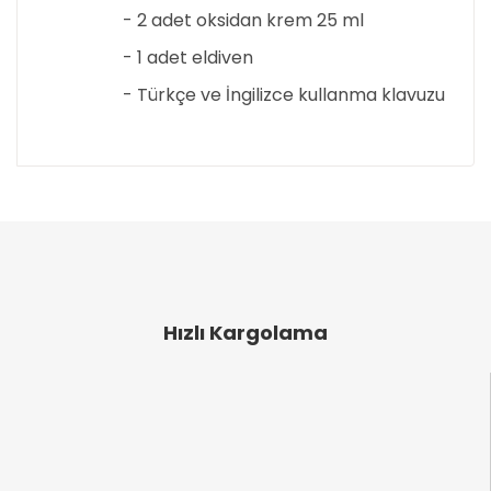
- 2 adet oksidan krem 25 ml
- 1 adet eldiven
- Türkçe ve İngilizce kullanma klavuzu
Bu ürünün fiyat bilgisi, resim, ürün açıklamalarında
ve diğer konularda yetersiz gördüğünüz noktaları
Bu ürüne ilk yorumu siz yapın!
öneri formunu kullanarak tarafımıza iletebilirsiniz.
Görüş ve önerileriniz için teşekkür ederiz.
Yorum Yaz
Ürün resmi kalitesiz, bozuk veya görüntülenemiyor.
Ürün açıklamasında eksik bilgiler bulunuyor.
Hızlı Kargolama
Ürün bilgilerinde hatalar bulunuyor.
Ürün fiyatı diğer sitelerden daha pahalı.
Bu ürüne benzer farklı alternatifler olmalı.