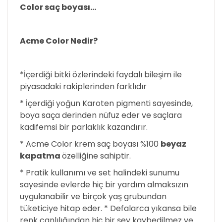
Color saç boyası
…
Acme Color Nedir?
*İçerdiği bitki özlerindeki faydalı bileşim ile
piyasadaki rakiplerinden farklıdır
* İçerdiği yoğun Karoten pigmenti sayesinde,
boya saça derinden nüfuz eder ve saçlara
kadifemsi bir parlaklık kazandırır.
* Acme Color krem saç boyası %100
beyaz
kapatma
özelliğine sahiptir.
* Pratik kullanımı ve set halindeki sunumu
sayesinde evlerde hiç bir yardım almaksızın
uygulanabilir ve birçok yaş grubundan
tüketiciye hitap eder. * Defalarca yıkansa bile
renk canlılığından hiç bir şey kaybedilmez ve