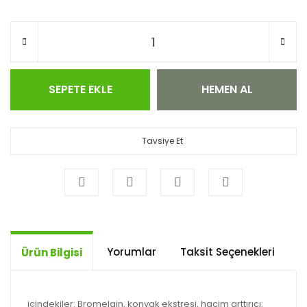
SEPETE EKLE
HEMEN AL
Tavsiye Et
Yorumlar
Taksit Seçenekleri
Ö
Ürün Bilgisi
içindekiler: Bromelain, konyak ekstresi, hacim arttırıcı: