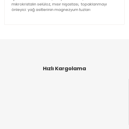
mikrokristalin selüloz, mısır nişastası, topaklanmayı
önleyici: yağ asitlerinin magnezyum tuzları
Bu ürünün fiyat bilgisi, resim, ürün açıklamalarında
ve diğer konularda yetersiz gördüğünüz noktaları
Bu ürüne ilk yorumu siz yapın!
öneri formunu kullanarak tarafımıza iletebilirsiniz.
Görüş ve önerileriniz için teşekkür ederiz.
Yorum Yaz
Ürün resmi kalitesiz, bozuk veya görüntülenemiyor.
Ürün açıklamasında eksik bilgiler bulunuyor.
Hızlı Kargolama
Ürün bilgilerinde hatalar bulunuyor.
Ürün fiyatı diğer sitelerden daha pahalı.
Bu ürüne benzer farklı alternatifler olmalı.
Gönder