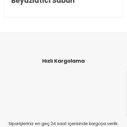
Beyazlatıcı Sabun
Bu ürünün fiyat bilgisi, resim, ürün açıklamalarında
ve diğer konularda yetersiz gördüğünüz noktaları
Bu ürüne ilk yorumu siz yapın!
öneri formunu kullanarak tarafımıza iletebilirsiniz.
Görüş ve önerileriniz için teşekkür ederiz.
Yorum Yaz
Ürün resmi kalitesiz, bozuk veya görüntülenemiyor.
Ürün açıklamasında eksik bilgiler bulunuyor.
Hızlı Kargolama
Ürün bilgilerinde hatalar bulunuyor.
Ürün fiyatı diğer sitelerden daha pahalı.
Bu ürüne benzer farklı alternatifler olmalı.
Gönder
Siparişleriniz en geç 24 saat içerisinde kargoya verilir.