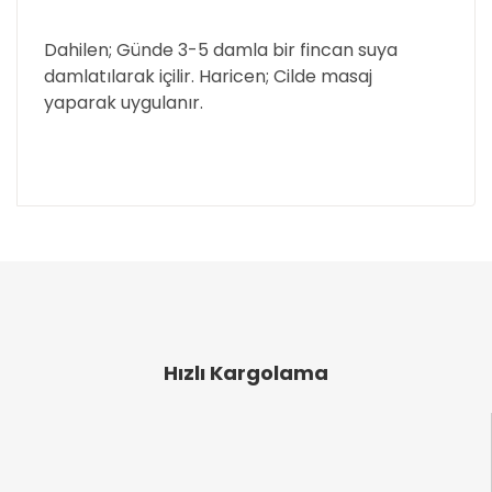
Dahilen; Günde 3-5 damla bir fincan suya
damlatılarak içilir. Haricen; Cilde masaj
yaparak uygulanır.
Bu ürünün fiyat bilgisi, resim, ürün açıklamalarında
ve diğer konularda yetersiz gördüğünüz noktaları
Bu ürüne ilk yorumu siz yapın!
öneri formunu kullanarak tarafımıza iletebilirsiniz.
Görüş ve önerileriniz için teşekkür ederiz.
Yorum Yaz
Ürün resmi kalitesiz, bozuk veya görüntülenemiyor.
Ürün açıklamasında eksik bilgiler bulunuyor.
Hızlı Kargolama
Ürün bilgilerinde hatalar bulunuyor.
Ürün fiyatı diğer sitelerden daha pahalı.
Bu ürüne benzer farklı alternatifler olmalı.