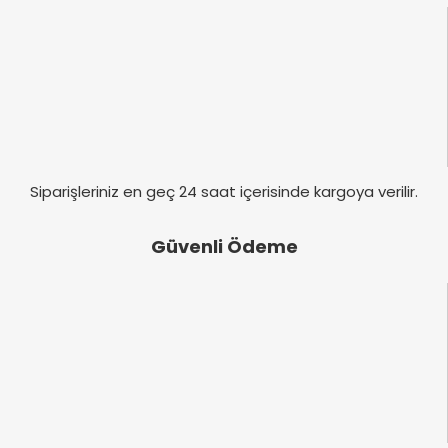
Ürün fiyatı diğer sitelerden daha pahalı.
Bu ürüne benzer farklı alternatifler olmalı.
Gönder
Siparişleriniz en geç 24 saat içerisinde kargoya verilir.
Güvenli Ödeme