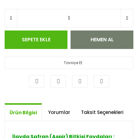
SEPETE EKLE
HEMEN AL
Tavsiye Et
Yorumlar
Taksit Seçenekleri
Ö
Ürün Bilgisi
İlayda Safran (Aspir) Bitkisi Faydaları :