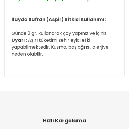
İlayda Safran (Aspir) Bitkisi Kullanımı :
Günde 2 gr. kullanarak çay yapınız ve içiniz.
Uyarı :
Aşırı tüketimi zehirleyici etki
yapabilmektedir. Kusma, baş ağrısı, alerjiye
neden olabilir.
Bu ürünün fiyat bilgisi, resim, ürün açıklamalarında
ve diğer konularda yetersiz gördüğünüz noktaları
Bu ürüne ilk yorumu siz yapın!
öneri formunu kullanarak tarafımıza iletebilirsiniz.
Görüş ve önerileriniz için teşekkür ederiz.
Yorum Yaz
Ürün resmi kalitesiz, bozuk veya görüntülenemiyor.
Ürün açıklamasında eksik bilgiler bulunuyor.
Hızlı Kargolama
Ürün bilgilerinde hatalar bulunuyor.