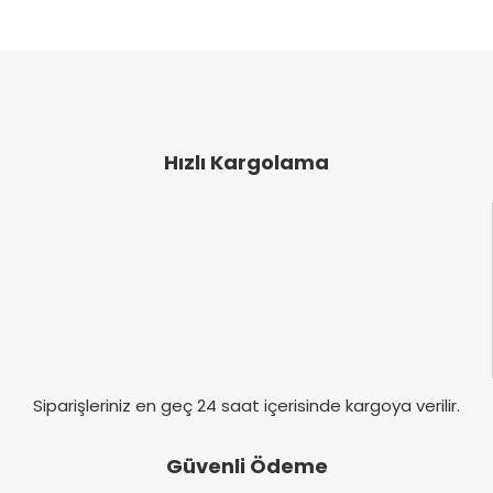
ve diğer konularda yetersiz gördüğünüz noktaları
Bu ürüne ilk yorumu siz yapın!
öneri formunu kullanarak tarafımıza iletebilirsiniz.
Görüş ve önerileriniz için teşekkür ederiz.
Yorum Yaz
Ürün resmi kalitesiz, bozuk veya görüntülenemiyor.
Ürün açıklamasında eksik bilgiler bulunuyor.
Hızlı Kargolama
Ürün bilgilerinde hatalar bulunuyor.
Ürün fiyatı diğer sitelerden daha pahalı.
Bu ürüne benzer farklı alternatifler olmalı.
Gönder
Siparişleriniz en geç 24 saat içerisinde kargoya verilir.
Güvenli Ödeme