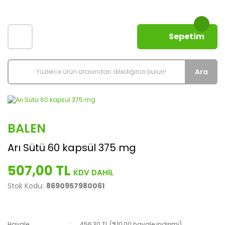
Sepetim
Ara
BALEN
Arı Sütü 60 kapsül 375 mg
507,00 TL
Stok Kodu:
8690957980061
Havale
456,30 TL (%10,00 havale indirimi)