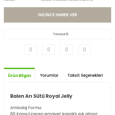
GELİNCE HABER VER
Tavsiye Et
Yorumlar
Taksit Seçenekleri
Ö
Ürün Bilgisi
Balen Arı Sütü Royal Jelly
Ambalaj Formu:
60 Kapsül içeren emniyet kapaklı ışık almaz