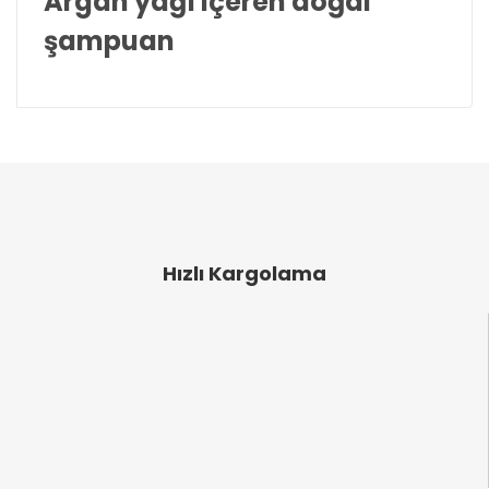
Argan yağı içeren doğal
şampuan
Bu ürünün fiyat bilgisi, resim, ürün açıklamalarında
ve diğer konularda yetersiz gördüğünüz noktaları
Bu ürüne ilk yorumu siz yapın!
öneri formunu kullanarak tarafımıza iletebilirsiniz.
Görüş ve önerileriniz için teşekkür ederiz.
Yorum Yaz
Ürün resmi kalitesiz, bozuk veya görüntülenemiyor.
Ürün açıklamasında eksik bilgiler bulunuyor.
Hızlı Kargolama
Ürün bilgilerinde hatalar bulunuyor.
Ürün fiyatı diğer sitelerden daha pahalı.
Bu ürüne benzer farklı alternatifler olmalı.